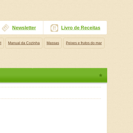
Newsletter
Livro de Receitas
t
Manual da Cozinha
Massas
Peixes e frutos do mar