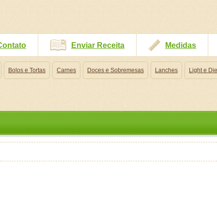
Contato
Enviar Receita
Medidas
Bolos e Tortas
Carnes
Doces e Sobremesas
Lanches
Light e Die