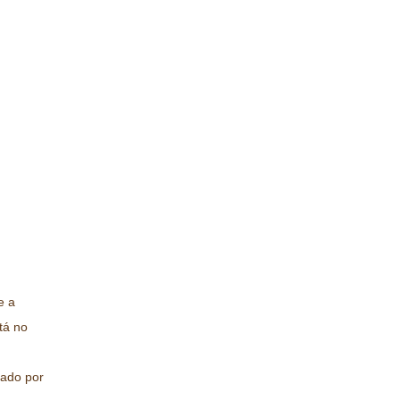
e a
tá no
pado por