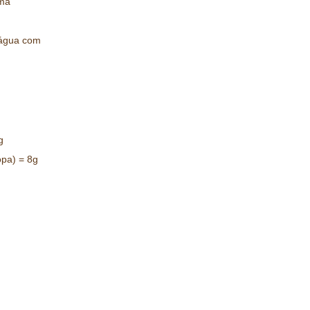
rma
 água com
g
opa) = 8g