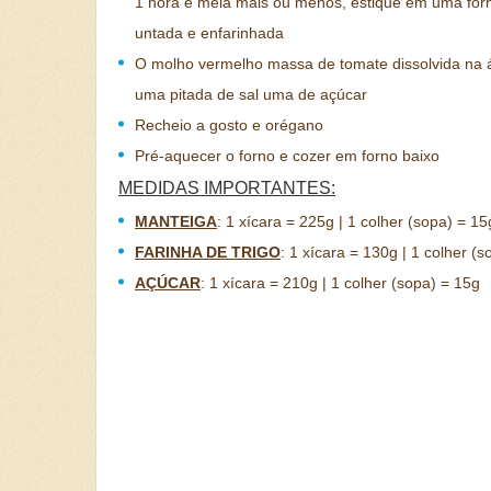
1 hora e meia mais ou menos, estique em uma fo
untada e enfarinhada
O molho vermelho massa de tomate dissolvida na
uma pitada de sal uma de açúcar
Recheio a gosto e orégano
Pré-aquecer o forno e cozer em forno baixo
MEDIDAS IMPORTANTES:
MANTEIGA
:
1 xícara = 225g | 1 colher (sopa) = 15
FARINHA DE TRIGO
:
1 xícara = 130g | 1 colher (s
AÇÚCAR
:
1 xícara = 210g | 1 colher (sopa) = 15g