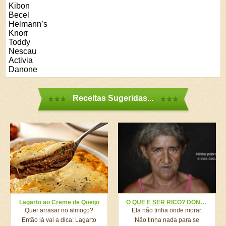
Kibon
Becel
Helmann’s
Knorr
Toddy
Nescau
Activia
Danone
Receitas Sugeridas...
Lagarto ao Creme de Queijo
O QUE É SER RICO? DONA MARIA VAI TE DAR UMA LIÇÃO DE VIDA COM SUA RESPOSTA
Quer arrasar no almoço?
Ela não tinha onde morar.
Então lá vai a dica: Lagarto
Não tinha nada para se