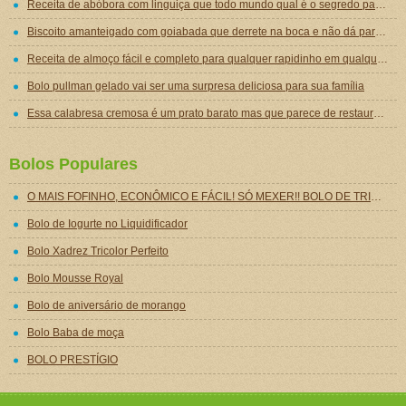
Receita de abóbora com linguiça que todo mundo qual é o segredo para ficar tão gostosa
Biscoito amanteigado com goiabada que derrete na boca e não dá para comer um só
Receita de almoço fácil e completo para qualquer rapidinho em qualquer dia da semana
Bolo pullman gelado vai ser uma surpresa deliciosa para sua família
Essa calabresa cremosa é um prato barato mas que parece de restaurante chique de tão gostoso
Bolos Populares
O MAIS FOFINHO, ECONÔMICO E FÁCIL! SÓ MEXER!! BOLO DE TRIGO DELICIOSO,SUPER RÁPIDO
Bolo de Iogurte no Liquidificador
Bolo Xadrez Tricolor Perfeito
Bolo Mousse Royal
Bolo de aniversário de morango
Bolo Baba de moça
BOLO PRESTÍGIO