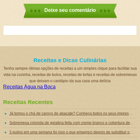
Deixe seu comentário
Receitas e Dicas Culinárias
Tenha sempre ótimas opções de receitas a um simples clique para facilitar sua
vida na cozinha, receitas de bolos, receitas de tortas e receitas de sobremesas
que deixam o cardápio da sua casa uma delícia
Receitas Água na Boca
Receitas Recentes
Já tomou o chá de caroço de abacate? Conheça todos os seus impressionantes benefícios!
Sobremesa colorida de gelatina feita com creme branco e cobertura de mousse de gelatina
3 quilos em uma semana foi isso o que emagreci depois de substituir o jantar por essa sopa emagrecedora