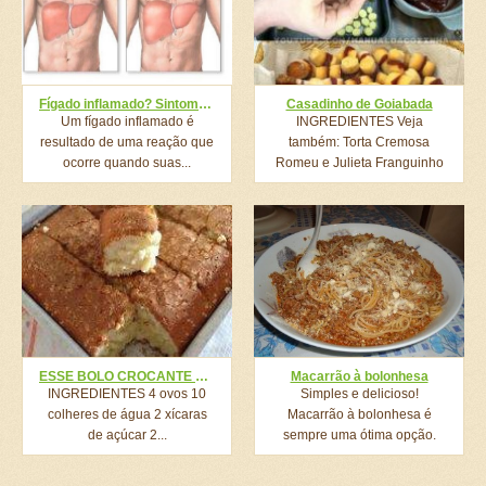
Fígado inflamado? Sintomas e dieta adequada
Casadinho de Goiabada
Um fígado inflamado é
INGREDIENTES Veja
resultado de uma reação que
também: Torta Cremosa
ocorre quando suas...
Romeu e Julieta Franguinho
Crocante Mais Fácil...
ESSE BOLO CROCANTE DE ÁGUA É O BOLO SIMPLES MAIS DELICIOSO QUE EU JÁ COMI NA MINHA VIDA
Macarrão à bolonhesa
INGREDIENTES 4 ovos 10
Simples e delicioso!
colheres de água 2 xícaras
Macarrão à bolonhesa é
de açúcar 2...
sempre uma ótima opção.
Faça...