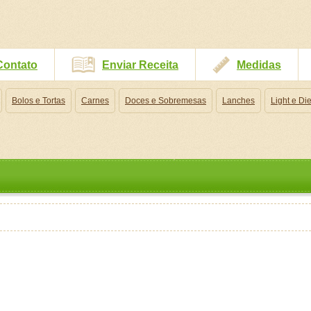
Contato
Enviar Receita
Medidas
Bolos e Tortas
Carnes
Doces e Sobremesas
Lanches
Light e Die