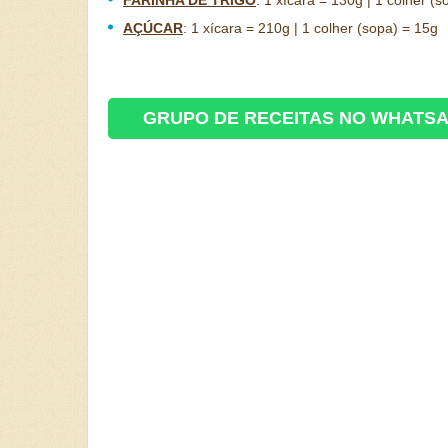
FARINHA DE TRIGO
:
1 xícara = 130g | 1 colher (s
AÇÚCAR
:
1 xícara = 210g | 1 colher (sopa) = 15g
GRUPO DE RECEITAS NO WHATS