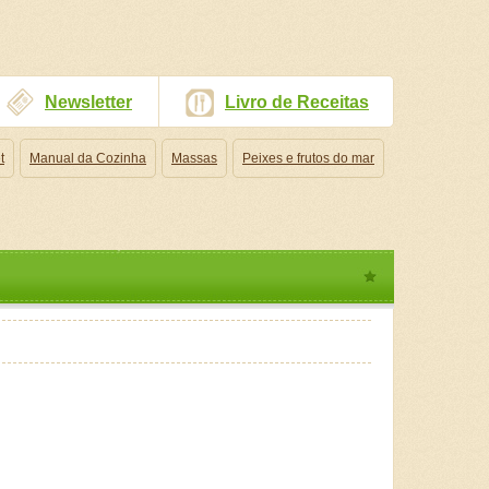
Newsletter
Livro de Receitas
t
Manual da Cozinha
Massas
Peixes e frutos do mar