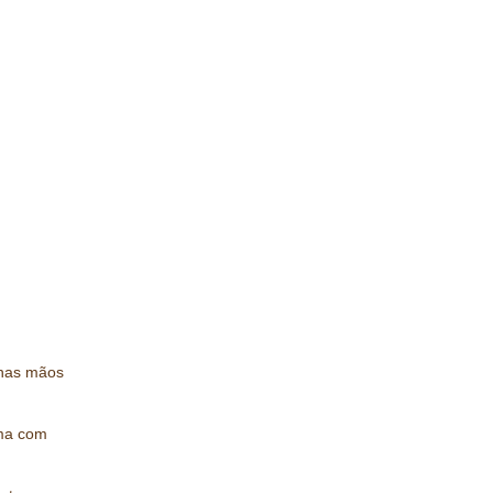
 nas mãos
rma com