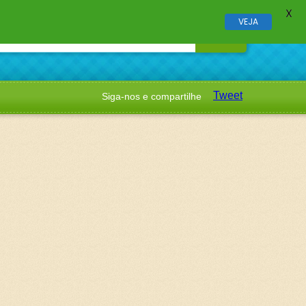
X
VEJA
Tweet
Siga-nos e compartilhe