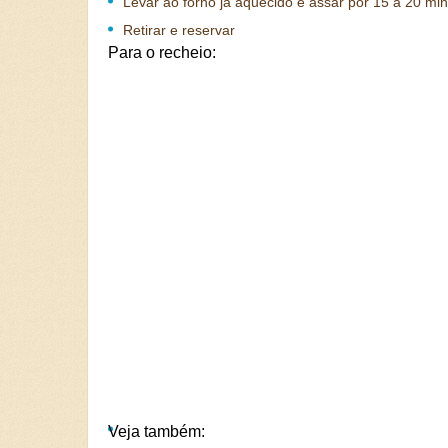
Levar ao forno já aquecido e assar por 15 a 20 mi
Retirar e reservar
Para o recheio:
Veja também: