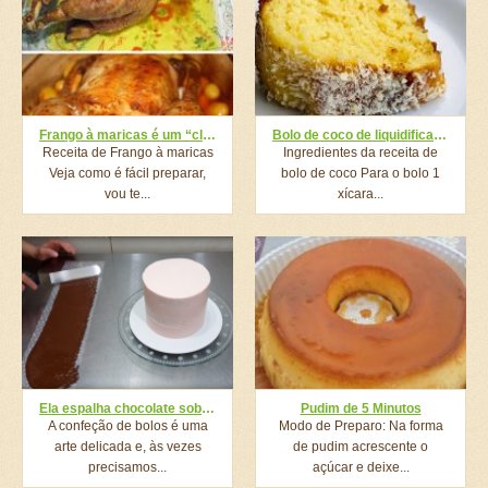
Frango à maricas é um “clássico”, super suculento e delicioso
Bolo de coco de liquidificador fácil e rápido é só bater os ingredientes e levar ao forno
Receita de Frango à maricas
Ingredientes da receita de
Veja como é fácil preparar,
bolo de coco Para o bolo 1
vou te...
xícara...
Ela espalha chocolate sobre o plástico bolha, agora mantenha seus olhos sobre o bolo…
Pudim de 5 Minutos
A confeção de bolos é uma
Modo de Preparo: Na forma
arte delicada e, às vezes
de pudim acrescente o
precisamos...
açúcar e deixe...