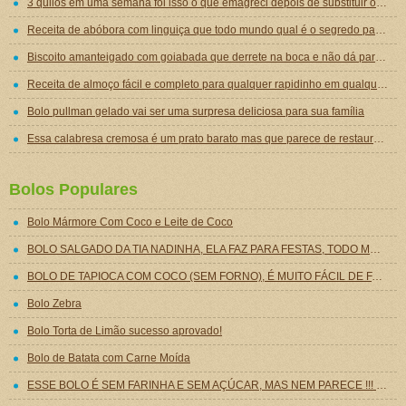
3 quilos em uma semana foi isso o que emagreci depois de substituir o jantar por essa sopa emagrecedora
Receita de abóbora com linguiça que todo mundo qual é o segredo para ficar tão gostosa
Biscoito amanteigado com goiabada que derrete na boca e não dá para comer um só
Receita de almoço fácil e completo para qualquer rapidinho em qualquer dia da semana
Bolo pullman gelado vai ser uma surpresa deliciosa para sua família
Essa calabresa cremosa é um prato barato mas que parece de restaurante chique de tão gostoso
Bolos Populares
Bolo Mármore Com Coco e Leite de Coco
BOLO SALGADO DA TIA NADINHA, ELA FAZ PARA FESTAS, TODO MUNDO AMA, É O MAIS DELICIOSO QUE EU JÁ COMI!
BOLO DE TAPIOCA COM COCO (SEM FORNO), É MUITO FÁCIL DE FAZER!
Bolo Zebra
Bolo Torta de Limão sucesso aprovado!
Bolo de Batata com Carne Moída
ESSE BOLO É SEM FARINHA E SEM AÇÚCAR, MAS NEM PARECE !!! EU FAÇO SEMPRE E TODO MUNDO DEVORA RAPIDINHO, É DELICIOSO!