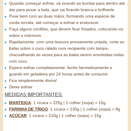
Quando começar esfriar, vá virando as bordas para dentro até
dar para puxar a bala, que vai ficando branca e brilhante
Puxe bem com as duas mãos, formando uma espécie de
corda torcida, até começar a esfriar e endurecer
Faça alguns cordões, que devem ficar frisados, colocando-os
sobre o mármore
Rapidamente, com uma tesoura previamente untada, corte as
balas sobre o coco ralado num recipiente com tampa,
chacoalhando às vezes para as balas serem envolvidas todas
com coco
Espere esfriar completamente, feche hermeticamente e
guarde em geladeira por 24 horas antes de consumir
Fica simplesmente divina!
Deixe esfriar
MEDIDAS IMPORTANTES:
MANTEIGA
:
1 xícara = 225g | 1 colher (sopa) = 15g
FARINHA DE TRIGO
:
1 xícara = 130g | 1 colher (sopa) = 8g
AÇÚCAR
:
1 xícara = 210g | 1 colher (sopa) = 15g