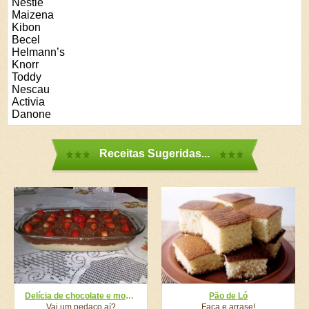
Nestlé
Maizena
Kibon
Becel
Helmann’s
Knorr
Toddy
Nescau
Activia
Danone
Receitas Sugeridas...
Delícia de chocolate e morango
Pão de Ló
Vai um pedaço aí?
Faça e arrase!