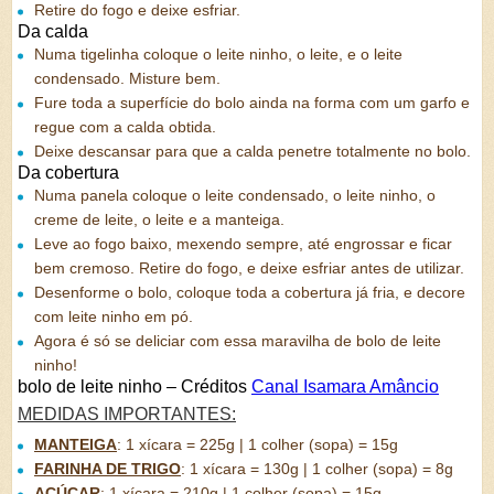
Retire do fogo e deixe esfriar.
Da calda
Numa tigelinha coloque o leite ninho, o leite, e o leite
condensado. Misture bem.
Fure toda a superfície do bolo ainda na forma com um garfo e
regue com a calda obtida.
Deixe descansar para que a calda penetre totalmente no bolo.
Da cobertura
Numa panela coloque o leite condensado, o leite ninho, o
creme de leite, o leite e a manteiga.
Leve ao fogo baixo, mexendo sempre, até engrossar e ficar
bem cremoso. Retire do fogo, e deixe esfriar antes de utilizar.
Desenforme o bolo, coloque toda a cobertura já fria, e decore
com leite ninho em pó.
Agora é só se deliciar com essa maravilha de bolo de leite
ninho!
bolo de leite ninho – Créditos
Canal Isamara Amâncio
MEDIDAS IMPORTANTES:
MANTEIGA
:
1 xícara = 225g | 1 colher (sopa) = 15g
FARINHA DE TRIGO
:
1 xícara = 130g | 1 colher (sopa) = 8g
AÇÚCAR
:
1 xícara = 210g | 1 colher (sopa) = 15g