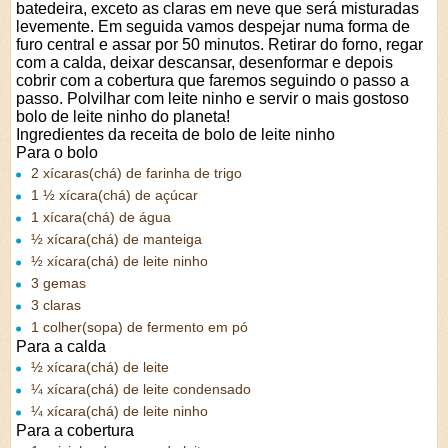
batedeira, exceto as claras em neve que será misturadas
levemente. Em seguida vamos despejar numa forma de
furo central e assar por 50 minutos. Retirar do forno, regar
com a calda, deixar descansar, desenformar e depois
cobrir com a cobertura que faremos seguindo o passo a
passo. Polvilhar com leite ninho e servir o mais gostoso
bolo de leite ninho do planeta!
Ingredientes da receita de bolo de leite ninho
Para o bolo
2 xícaras(chá) de farinha de trigo
1 ½ xícara(chá) de açúcar
1 xícara(chá) de água
½ xícara(chá) de manteiga
½ xícara(chá) de leite ninho
3 gemas
3 claras
1 colher(sopa) de fermento em pó
Para a calda
½ xícara(chá) de leite
¼ xícara(chá) de leite condensado
¼ xícara(chá) de leite ninho
Para a cobertura