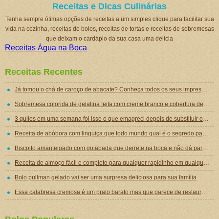
Receitas e Dicas Culinárias
Tenha sempre ótimas opções de receitas a um simples clique para facilitar sua
vida na cozinha, receitas de bolos, receitas de tortas e receitas de sobremesas
que deixam o cardápio da sua casa uma delícia
Receitas Água na Boca
Receitas Recentes
Já tomou o chá de caroço de abacate? Conheça todos os seus impressionantes benefícios!
Sobremesa colorida de gelatina feita com creme branco e cobertura de mousse de gelatina
3 quilos em uma semana foi isso o que emagreci depois de substituir o jantar por essa sopa emagrecedora
Receita de abóbora com linguiça que todo mundo qual é o segredo para ficar tão gostosa
Biscoito amanteigado com goiabada que derrete na boca e não dá para comer um só
Receita de almoço fácil e completo para qualquer rapidinho em qualquer dia da semana
Bolo pullman gelado vai ser uma surpresa deliciosa para sua família
Essa calabresa cremosa é um prato barato mas que parece de restaurante chique de tão gostoso