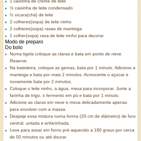
1 caixinha de creme de leite
½ caixinha de leite condensado
½ xícara(chá) de leite
2 colheres(sopa) de leite ninho
2 colheres(sopa) rasas de manteiga
1 colher(sopa) rasa de leite ninho para decorar
Modo de preparo
Do bolo
Numa tigela coloque as claras e bata em ponto de neve.
Reserve.
Na batedeira, coloque as gemas, bata por 1 minuto. Adicione a
manteiga e bata por mais 2 minutos. Acrescente o açúcar e
novamente bata por 2 minutos.
Coloque o leite ninho, a água, mexa para incorporar. Junte a
farinha de trigo, o fermento em pó e bata por 1 minuto.
Adicione as claras em neve e mexa delicadamente apenas
para envolver com a massa.
Despeje essa mistura numa forma (20 cm de diâmetro) de furo
central, untada e enfarinhada.
Leve para assar em forno pré-aquecido a 180 graus por cerca
de 50 minutos ou até dourar.