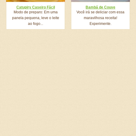
Catupiry Caseiro Fácil
Bambá de Couve
Modo de preparo: Em uma
Você irá se deliciar com essa
panela pequena, leve o leite
maravilhosa receita!
ao fogo...
Experimente.