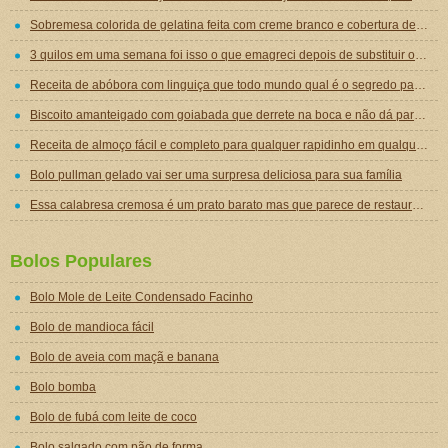
Sobremesa colorida de gelatina feita com creme branco e cobertura de mousse de gelatina
3 quilos em uma semana foi isso o que emagreci depois de substituir o jantar por essa sopa emagrecedora
Receita de abóbora com linguiça que todo mundo qual é o segredo para ficar tão gostosa
Biscoito amanteigado com goiabada que derrete na boca e não dá para comer um só
Receita de almoço fácil e completo para qualquer rapidinho em qualquer dia da semana
Bolo pullman gelado vai ser uma surpresa deliciosa para sua família
Essa calabresa cremosa é um prato barato mas que parece de restaurante chique de tão gostoso
Bolos Populares
Bolo Mole de Leite Condensado Facinho
Bolo de mandioca fácil
Bolo de aveia com maçã e banana
Bolo bomba
Bolo de fubá com leite de coco
Bolo salgado com pão de forma