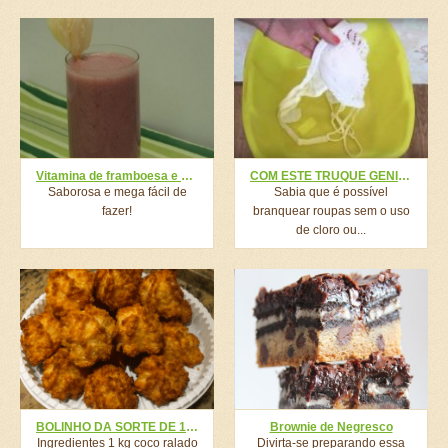
Vitamina de framboesa e abacaxi com Ades
COM ESTE TRUQUE GENIAL, SUA ROUPA VOLTARÁ A SER BRANCA COMO SAIU DA LOJA!
Saborosa e mega fácil de
Sabia que é possível
fazer!
branquear roupas sem o uso
de cloro ou...
BOLINHO DA SORTE DE 15 MINUTINHOS, É A COISA MAIS DELICIOSA QUE VOCÊ VAI COMER NA VIDA!
Brownie de Negresco
Ingredientes 1 kg coco ralado
Divirta-se preparando essa