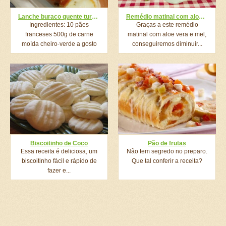
Lanche buraco quente turbinado fácil de fazer e perfeito para qualquer ocasião
Remédio matinal com aloe vera e mel para tratar varizes
Ingredientes: 10 pães
Graças a este remédio
franceses 500g de carne
matinal com aloe vera e mel,
moída cheiro-verde a gosto
conseguiremos diminuir...
pimenta-de-cheiro...
Biscoitinho de Coco
Pão de frutas
Essa receita é deliciosa, um
Não tem segredo no preparo.
biscoitinho fácil e rápido de
Que tal conferir a receita?
fazer e...