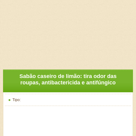
Sabão caseiro de limão: tira odor das
roupas, antibactericida e antifúngico
Tipo: