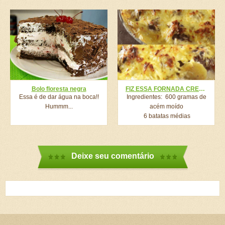
Bolo floresta negra
FIZ ESSA FORNADA CREMOSA E TODO MUNDO AMOU! E EU MAIS AINDA, POIS É MUITO FÁCIL E PRÁTICO!
Essa é de dar água na boca!!
Ingredientes: 600 gramas de
Hummm...
acém moído
6 batatas médias
1 cebola grande picada 200
gramas de...
Deixe seu comentário