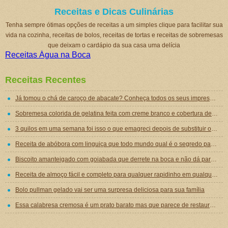
Receitas e Dicas Culinárias
Tenha sempre ótimas opções de receitas a um simples clique para facilitar sua
vida na cozinha, receitas de bolos, receitas de tortas e receitas de sobremesas
que deixam o cardápio da sua casa uma delícia
Receitas Água na Boca
Receitas Recentes
Já tomou o chá de caroço de abacate? Conheça todos os seus impressionantes benefícios!
Sobremesa colorida de gelatina feita com creme branco e cobertura de mousse de gelatina
3 quilos em uma semana foi isso o que emagreci depois de substituir o jantar por essa sopa emagrecedora
Receita de abóbora com linguiça que todo mundo qual é o segredo para ficar tão gostosa
Biscoito amanteigado com goiabada que derrete na boca e não dá para comer um só
Receita de almoço fácil e completo para qualquer rapidinho em qualquer dia da semana
Bolo pullman gelado vai ser uma surpresa deliciosa para sua família
Essa calabresa cremosa é um prato barato mas que parece de restaurante chique de tão gostoso