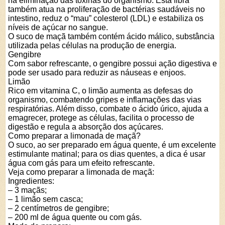
na eliminação das toxinas do organismo. Esta fibra
também atua na proliferação de bactérias saudáveis no
intestino, reduz o “mau” colesterol (LDL) e estabiliza os
níveis de açúcar no sangue.
O suco de maçã também contém ácido málico, substância
utilizada pelas células na produção de energia.
Gengibre
Com sabor refrescante, o gengibre possui ação digestiva e
pode ser usado para reduzir as náuseas e enjoos.
Limão
Rico em vitamina C, o limão aumenta as defesas do
organismo, combatendo gripes e inflamações das vias
respiratórias. Além disso, combate o ácido úrico, ajuda a
emagrecer, protege as células, facilita o processo de
digestão e regula a absorção dos açúcares.
Como preparar a limonada de maçã?
O suco, ao ser preparado em água quente, é um excelente
estimulante matinal; para os dias quentes, a dica é usar
água com gás para um efeito refrescante.
Veja como preparar a limonada de maçã:
Ingredientes:
– 3 maçãs;
– 1 limão sem casca;
– 2 centímetros de gengibre;
– 200 ml de água quente ou com gás.