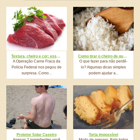
Textura, cheiro e cor: essas 5 dicas vão te fazer passar bem longe da carne estragada
Como tirar o cheiro de queimado do arroz
A Operação Carne Fraca da
O que fazer para não perdê-
Polícia Federal nos pegou de
lo? Algumas dicas simples
surpresa. Como...
podem ajudar a...
Protetor Solar Caseiro
Torta impossível
Apenas 2 ingredientes você
Modo de preparo: Bata todos