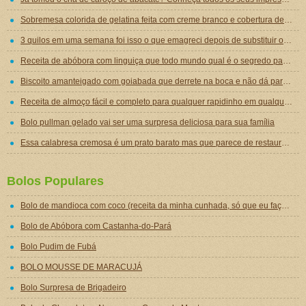
Sobremesa colorida de gelatina feita com creme branco e cobertura de mousse de gelatina
3 quilos em uma semana foi isso o que emagreci depois de substituir o jantar por essa sopa emagrecedora
Receita de abóbora com linguiça que todo mundo qual é o segredo para ficar tão gostosa
Biscoito amanteigado com goiabada que derrete na boca e não dá para comer um só
Receita de almoço fácil e completo para qualquer rapidinho em qualquer dia da semana
Bolo pullman gelado vai ser uma surpresa deliciosa para sua família
Essa calabresa cremosa é um prato barato mas que parece de restaurante chique de tão gostoso
Bolos Populares
Bolo de mandioca com coco (receita da minha cunhada, só que eu faço melhor)
Bolo de Abóbora com Castanha-do-Pará
Bolo Pudim de Fubá
BOLO MOUSSE DE MARACUJÁ
Bolo Surpresa de Brigadeiro