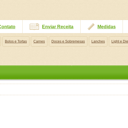
Contato
Enviar Receita
Medidas
Bolos e Tortas
Carnes
Doces e Sobremesas
Lanches
Light e Die