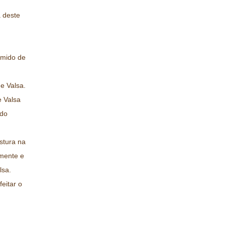
 deste
amido de
e Valsa.
 Valsa
 do
istura na
mente e
lsa.
eitar o