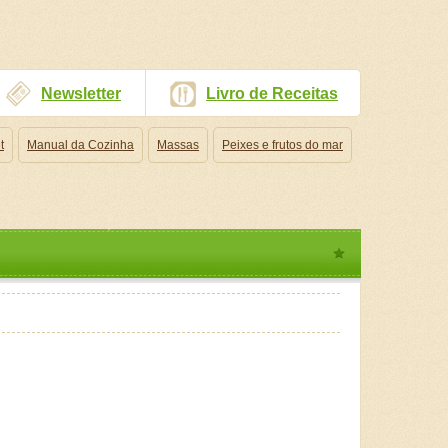
Newsletter
Livro de Receitas
t
Manual da Cozinha
Massas
Peixes e frutos do mar