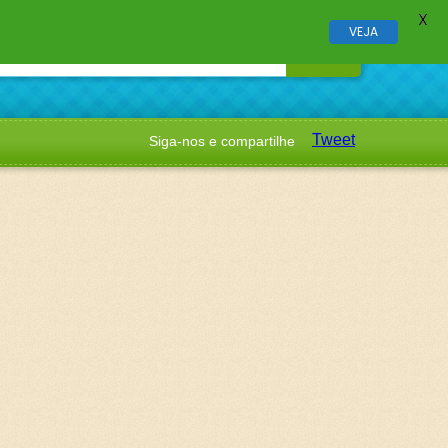
X
VEJA
Tweet
Siga-nos e compartilhe