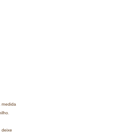
a medida
ilho.
 deixe