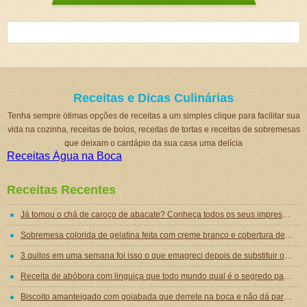
Receitas e Dicas Culinárias
Tenha sempre ótimas opções de receitas a um simples clique para facilitar sua
vida na cozinha, receitas de bolos, receitas de tortas e receitas de sobremesas
que deixam o cardápio da sua casa uma delícia
Receitas Água na Boca
Receitas Recentes
Já tomou o chá de caroço de abacate? Conheça todos os seus impressionantes benefícios!
Sobremesa colorida de gelatina feita com creme branco e cobertura de mousse de gelatina
3 quilos em uma semana foi isso o que emagreci depois de substituir o jantar por essa sopa emagrecedora
Receita de abóbora com linguiça que todo mundo qual é o segredo para ficar tão gostosa
Biscoito amanteigado com goiabada que derrete na boca e não dá para comer um só