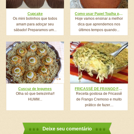
Cupcake
Como usar Papel Toalha para Untar Formas de Bolo
Os mini bolinhos que todos
Hoje vamos ensinar a melhor
amam para adoçar seu
dica que aprendemos nos
sábado! Preparamos um...
últimos tempos quando...
Cuscuz de legumes
FRICASSÊ DE FRANGO FÁCIL
Olha só que belezinha!!
Receita gostosa de Fricassê
HUMM...
de Frango Cremoso e muito
prático de fazer....
Deixe seu comentário