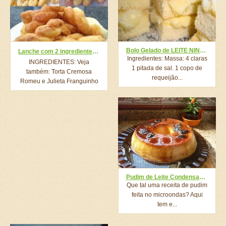
Bolo Gelado de LEITE NINHO
Lanche com 2 ingredientes, SEM ovos e sem leite👌 para comer com café é uma delícia!
Ingredientes: Massa: 4 claras
INGREDIENTES: Veja
1 pitada de sal. 1 copo de
também: Torta Cremosa
requeijão...
Romeu e Julieta Franguinho
Crocante Mais Fácil...
Pudim de Leite Condensado de Microondas
Que tal uma receita de pudim
feita no microondas? Aqui
tem e...