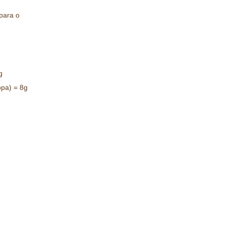
para o
g
opa) = 8g