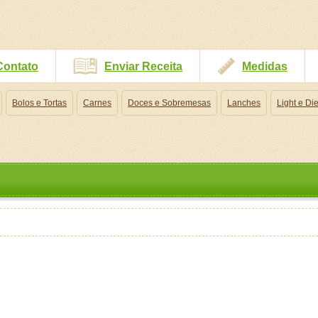
Contato
Enviar Receita
Medidas
Bolos e Tortas
Carnes
Doces e Sobremesas
Lanches
Light e Die