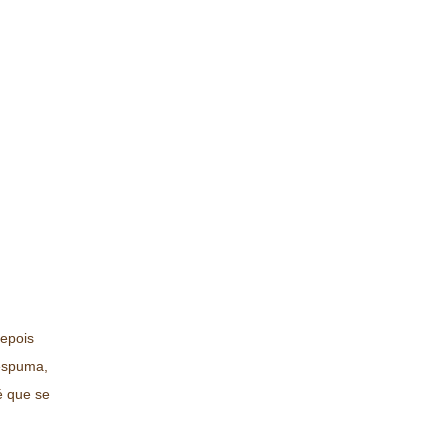
depois
espuma,
é que se