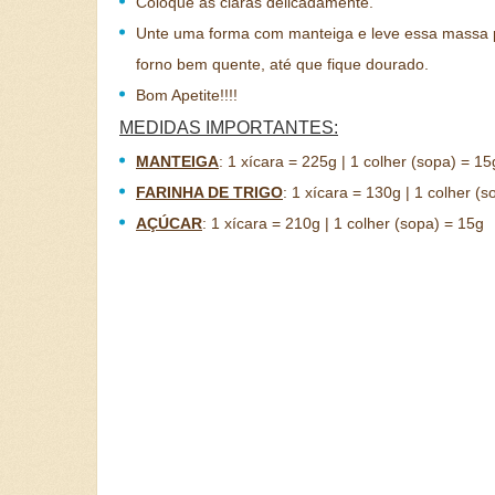
Coloque as claras delicadamente.
Unte uma forma com manteiga e leve essa massa 
forno bem quente, até que fique dourado.
Bom Apetite!!!!
MEDIDAS IMPORTANTES:
MANTEIGA
:
1 xícara = 225g | 1 colher (sopa) = 15
FARINHA DE TRIGO
:
1 xícara = 130g | 1 colher (s
AÇÚCAR
:
1 xícara = 210g | 1 colher (sopa) = 15g