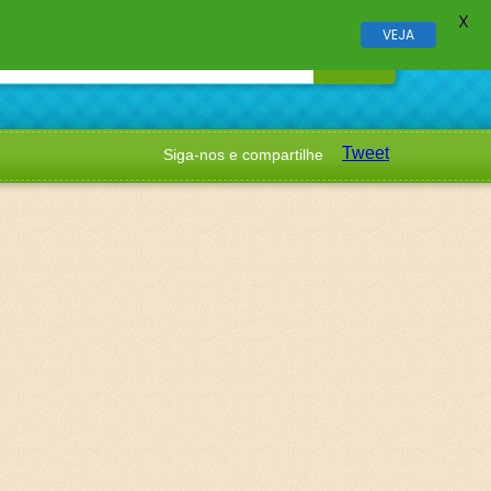
X
VEJA
Tweet
Siga-nos e compartilhe