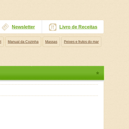
Newsletter
Livro de Receitas
t
Manual da Cozinha
Massas
Peixes e frutos do mar