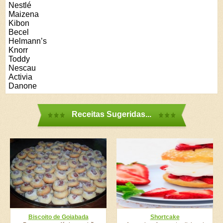
Nestlé
Maizena
Kibon
Becel
Helmann’s
Knorr
Toddy
Nescau
Activia
Danone
Receitas Sugeridas...
Biscoito de Goiabada
Shortcake