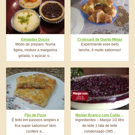
Empadas Doces
Croissant de Queijo Minas
Modo de preparo: Numa
Experimente esse belo
tigela, misture a margarina
lanche, é muito saboroso!
gelada, o açúcar, o...
Pão de Pizza
Manjar Branco com Calda de Jabuticaba do ‘Mais Você’
É feito em passsos simples e
Ingredientes – Manjar 1/2 litro
fica super saboroso! Vem
de leite 1 lata de leite
conferir a...
condensado (395...