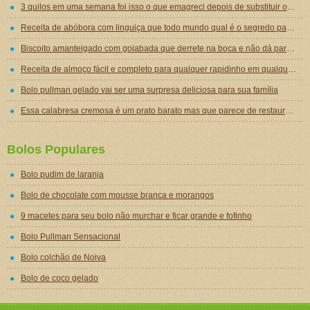
3 quilos em uma semana foi isso o que emagreci depois de substituir o jantar por essa sopa emagrecedora
Receita de abóbora com linguiça que todo mundo qual é o segredo para ficar tão gostosa
Biscoito amanteigado com goiabada que derrete na boca e não dá para comer um só
Receita de almoço fácil e completo para qualquer rapidinho em qualquer dia da semana
Bolo pullman gelado vai ser uma surpresa deliciosa para sua família
Essa calabresa cremosa é um prato barato mas que parece de restaurante chique de tão gostoso
Bolos Populares
Bolo pudim de laranja
Bolo de chocolate com mousse branca e morangos
9 macetes para seu bolo não murchar e ficar grande e fofinho
Bolo Pullman Sensacional
Bolo colchão de Noiva
Bolo de coco gelado