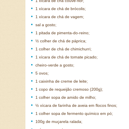
1 xícara de chá couve-flor;
1 xícara de chá de brócolis;
1 xícara de chá de vagem;
sal a gosto;
1 pitada de pimenta-do-reino;
½ colher de chá de páprica;
1 colher de chá de chimichurri;
1 xícara de chá de tomate picado;
cheiro-verde a gosto;
5 ovos;
1 caixinha de creme de leite;
1 copo de requeijão cremoso (200g);
1 colher sopa de amido de milho;
½ xícara de farinha de aveia em flocos finos;
1 colher sopa de fermento químico em pó;
100g de muçarela ralada;