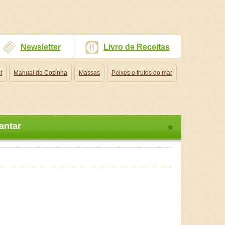
Newsletter
Livro de Receitas
t
Manual da Cozinha
Massas
Peixes e frutos do mar
antar