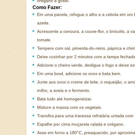
orégano a gosto.
Como Fazer:
Em uma panela, refogue o alho e a cebola em um f
azeite.
Acrescente a cenoura, a couve-flor, o brócolis, a 
tomate.
Tempere com sal, pimenta-do-reino, páprica e chimi
Deixe cozinhar por 2 minutos com a tampa fechada
Adicione o cheiro-verde, desligue o fogo e deixe esf
Em uma bowl, adicione os ovos e bata bem.
Junte aos ovos o creme de leite, o requeijão, o am
milho, a aveia e o fermento.
Bata tudo até homogeneizar.
Misture a massa com os vegetais.
Transfira para uma travessa refratária untada com 
Espalhe por cima muçarela ralada e orégano.
Asse em forno a 180°C, preaquecido, por aproxi