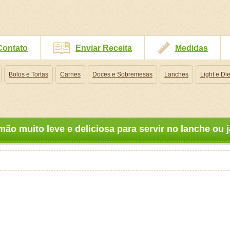
Contato
Enviar Receita
Medidas
Bolos e Tortas
Carnes
Doces e Sobremesas
Lanches
Light e Die
mão muito leve e deliciosa para servir no lanche ou j