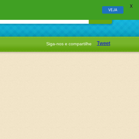
X
VEJA
Tweet
Siga-nos e compartilhe