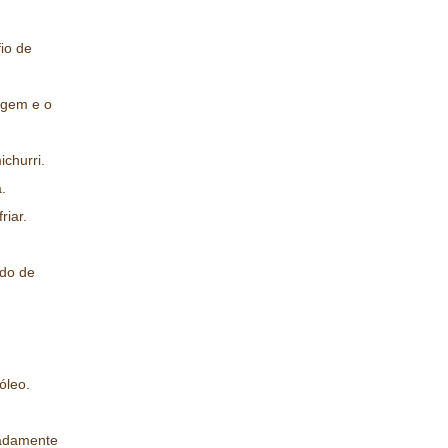
io de
vagem e o
churri.
.
riar.
ido de
óleo.
madamente