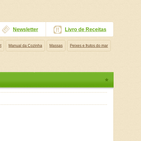
Newsletter
Livro de Receitas
t
Manual da Cozinha
Massas
Peixes e frutos do mar