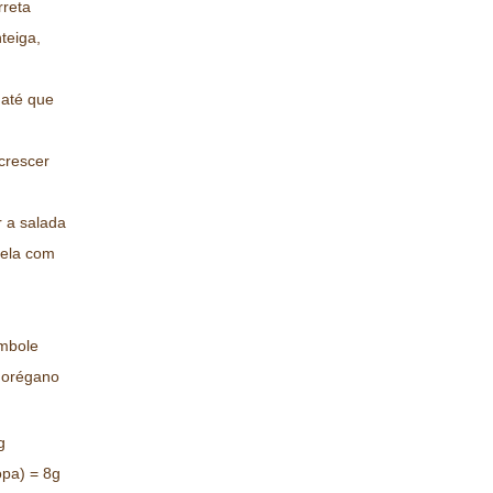
rreta
teiga,
 até que
crescer
r a salada
rela com
ambole
e orégano
g
opa) = 8g