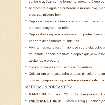
Juntar o açúcar com o fermento, mexer até que de
Acrescente a água de preferência morna, ovo, man
óleo, sal, misture bem
Depois acrescente a farinha aos poucos, mexendo
a massa desgrude da mão
Depois disso separar a massa em 3 partes, deixar 
por aproximadamente 30 minutos
Abrir a mesma, passar maionese sobre ela, coloca
de tomate, depois presunto e depois queijo mussa
azeitonas e orégano
Enrolar a massa como se fosse rocambole
Colocar em uma assadeira untada, pincelar o roc
com ovo, depois salpique sobre ela queijo ralado 
MEDIDAS IMPORTANTES:
MANTEIGA
:
1 xícara = 225g | 1 colher (sopa) = 15
FARINHA DE TRIGO
:
1 xícara = 130g | 1 colher (s