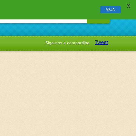
X
VEJA
Tweet
Siga-nos e compartilhe