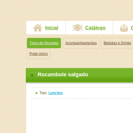
Inicial
Catálogo
Tipos de Receitas
Acompanhamentos
Bebidas e Drinks
Prato único
Rocambole salgado
Tipo:
Lanches