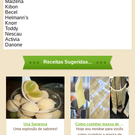
Maizena
Kibon
Becel
Helmann’s
Knorr
Toddy
Nescau
Activia
Danone
Receitas Sugeridas...
Uva Surpresa
Como cozinhar massa de lasanha
Uma explosão de sabores!
Hoje vou mostrar para vocês
como cozinhar a massa de