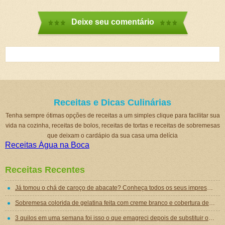
Deixe seu comentário
Receitas e Dicas Culinárias
Tenha sempre ótimas opções de receitas a um simples clique para facilitar sua
vida na cozinha, receitas de bolos, receitas de tortas e receitas de sobremesas
que deixam o cardápio da sua casa uma delícia
Receitas Água na Boca
Receitas Recentes
Já tomou o chá de caroço de abacate? Conheça todos os seus impressionantes benefícios!
Sobremesa colorida de gelatina feita com creme branco e cobertura de mousse de gelatina
3 quilos em uma semana foi isso o que emagreci depois de substituir o jantar por essa sopa emagrecedora