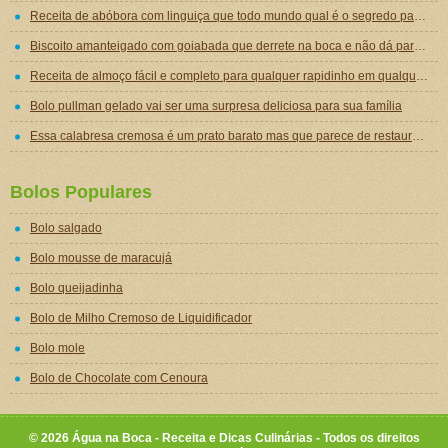
Receita de abóbora com linguiça que todo mundo qual é o segredo para ficar tão gostosa
Biscoito amanteigado com goiabada que derrete na boca e não dá para comer um só
Receita de almoço fácil e completo para qualquer rapidinho em qualquer dia da semana
Bolo pullman gelado vai ser uma surpresa deliciosa para sua família
Essa calabresa cremosa é um prato barato mas que parece de restaurante chique de tão gostoso
Bolos Populares
Bolo salgado
Bolo mousse de maracujá
Bolo queijadinha
Bolo de Milho Cremoso de Liquidificador
Bolo mole
Bolo de Chocolate com Cenoura
© 2026 Água na Boca - Receita e Dicas Culinárias - Todos os direitos