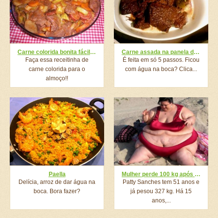
Carne colorida bonita fácil e gostosa
Carne assada na panela de pressão
Faça essa receitinha de
É feita em só 5 passos. Ficou
carne colorida para o
com água na boca? Clica...
almoço!!
Paella
Mulher perde 100 kg após atingir os 327 kg para cumprir estranho desejo do namorado
Delícia, arroz de dar água na
Patty Sanches tem 51 anos e
boca. Bora fazer?
já pesou 327 kg. Há 15
anos,...