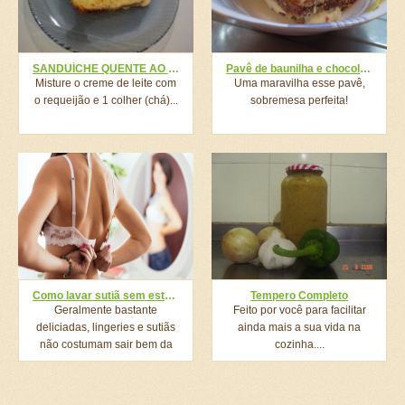
SANDUÍCHE QUENTE AO MOLHO BRANCO
Pavê de baunilha e chocolate
Misture o creme de leite com
Uma maravilha esse pavê,
o requeijão e 1 colher (chá)...
sobremesa perfeita!
Como lavar sutiã sem estragar com xampu de bebê e dicas brilhantes
Tempero Completo
Geralmente bastante
Feito por você para facilitar
deliciadas, lingeries e sutiãs
ainda mais a sua vida na
não costumam sair bem da
cozinha....
máquina...