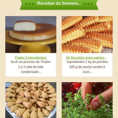
Receitas da Semana...
Pudim 2 ingredientes
Os biscoitos mais saborosos e rápidos de todos os tempos! Derrete na boca!
Você vai precisar de: Pudim-
Ingredientes 1 kg de polvilho
1 e ½ lata de leite
300 g de queijo curado 8
condensado...
ovos...