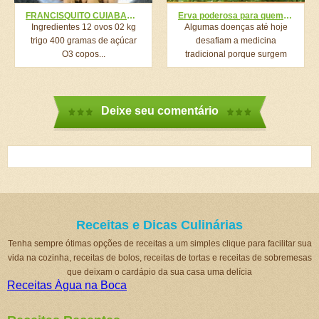
FRANCISQUITO CUIABANO DE 6 MINUTOS, VOCÊ COME UMA VEZ E QUER SEMPRE!
Erva poderosa para quem tem fibromialgia, lúpus, fadiga crônica, esclerose múltipla e artrite reumatoide
Ingredientes 12 ovos 02 kg
Algumas doenças até hoje
trigo 400 gramas de açúcar
desafiam a medicina
O3 copos...
tradicional porque surgem
sem causa...
Deixe seu comentário
Receitas e Dicas Culinárias
Tenha sempre ótimas opções de receitas a um simples clique para facilitar sua
vida na cozinha, receitas de bolos, receitas de tortas e receitas de sobremesas
que deixam o cardápio da sua casa uma delícia
Receitas Água na Boca