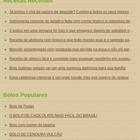
Receitas Recentes
Já tomou o chá de caroço de abacate? Conheça todos os seus impressionantes benefícios!
Sobremesa colorida de gelatina feita com creme branco e cobertura de mousse de gelatina
3 quilos em uma semana foi isso o que emagreci depois de substituir o jantar por essa sopa emagrecedora
Receita de abóbora com linguiça que todo mundo qual é o segredo para ficar tão gostosa
Biscoito amanteigado com goiabada que derrete na boca e não dá para comer um só
Receita de almoço fácil e completo para qualquer rapidinho em qualquer dia da semana
Bolo pullman gelado vai ser uma surpresa deliciosa para sua família
Essa calabresa cremosa é um prato barato mas que parece de restaurante chique de tão gostoso
Bolos Populares
Bolo de Frutas
O BOLO DE CHOCOLATE MAIS FÁCIL DO BRASIL!
Bolo com creme de laranja
BOLO DE CENOURA VULCÃO