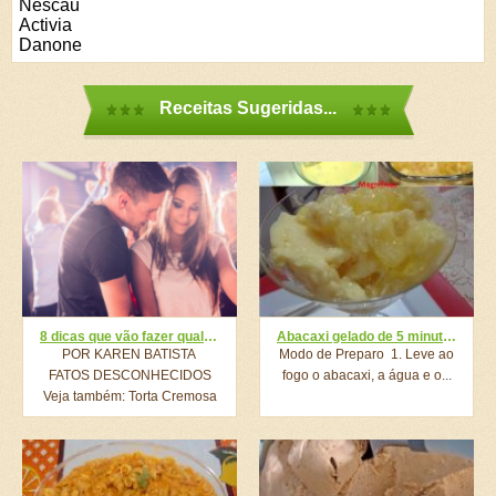
Nescau
Activia
Danone
Receitas Sugeridas...
8 dicas que vão fazer qualquer pessoa se apaixonar por você
Abacaxi gelado de 5 minutos
POR KAREN BATISTA 
Modo de Preparo 1. Leve ao
FATOS DESCONHECIDOS
fogo o abacaxi, a água e o...
Veja também: Torta Cremosa
Romeu e...