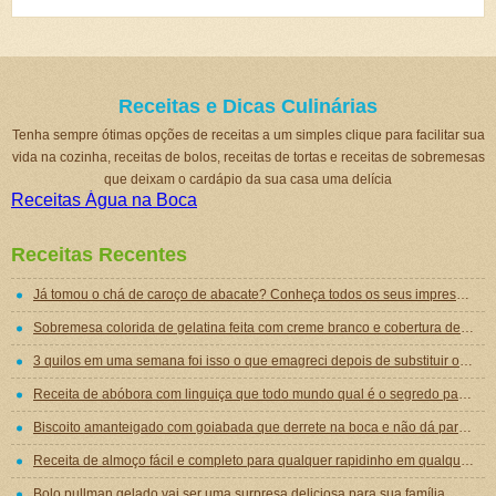
Receitas e Dicas Culinárias
Tenha sempre ótimas opções de receitas a um simples clique para facilitar sua
vida na cozinha, receitas de bolos, receitas de tortas e receitas de sobremesas
que deixam o cardápio da sua casa uma delícia
Receitas Água na Boca
Receitas Recentes
Já tomou o chá de caroço de abacate? Conheça todos os seus impressionantes benefícios!
Sobremesa colorida de gelatina feita com creme branco e cobertura de mousse de gelatina
3 quilos em uma semana foi isso o que emagreci depois de substituir o jantar por essa sopa emagrecedora
Receita de abóbora com linguiça que todo mundo qual é o segredo para ficar tão gostosa
Biscoito amanteigado com goiabada que derrete na boca e não dá para comer um só
Receita de almoço fácil e completo para qualquer rapidinho em qualquer dia da semana
Bolo pullman gelado vai ser uma surpresa deliciosa para sua família