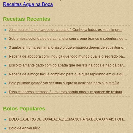
Receitas Água na Boca
Receitas Recentes
Já tomou o chá de caroço de abacate? Conheça todos os seus impressionantes benefícios!
Sobremesa colorida de gelatina feita com creme branco e cobertura de mousse de gelatina
3 quilos em uma semana foi isso o que emagreci depois de substituir o jantar por essa sopa emagrecedora
Receita de abóbora com linguiça que todo mundo qual é o segredo para ficar tão gostosa
Biscoito amanteigado com goiabada que derrete na boca e não dá para comer um só
Receita de almoço fácil e completo para qualquer rapidinho em qualquer dia da semana
Bolo pullman gelado vai ser uma surpresa deliciosa para sua família
Essa calabresa cremosa é um prato barato mas que parece de restaurante chique de tão gostoso
Bolos Populares
BOLO CASEIRO DE GOIABADA,DESMANCHA NA BOCA,O MAIS FOFINHO E MAIS FÁCIL!!
Bolo de Aniversário