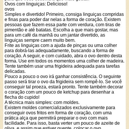
Ovos com linguiças: Delicioso!
ovos
Simples e divertido! Primeiro, consiga linguiças compridas
e finas para poder dar nelas a forma de coração. Existem
pessoas que fazem essa parte com verdura, com tiras de
pimentão e até batatas. Escolha a que mais gostar, mas
para um café da manhã ou um jantar divertido, as
linguiças sempre caem muito bem.
Frite as linguiças com a ajuda de pinças ou uma colher
para dobrá-las adequadamente, buscando a forma de
coração. A seguir, e com cuidado, abra o ovo dentro desta
forma. Use em todos os momentos uma colher de madeira.
Tente também usar uma frigideira adequada para tarefas
delicadas.
Pouco a pouco o ovo irá ganhar consistência. O seguinte
passo será tirar o ovo da frigideira sem rompê-lo. Se você
conseguir tal proeza, estará pronto. Tente também decorar
o coração com um pouco de ketchup para desenhar a
flecha do cupido!
A técnica mais simples: com moldes.
Existem moldes comercializados exclusivamente para
conseguir ovos fritos em forma de coração, com uma
prática alça que permitirá preparar o ovo com mais
facilidade. Para isso, basta verter um pouco de azeite de
oliva, e assim que estiver quente, colocar o ovo.