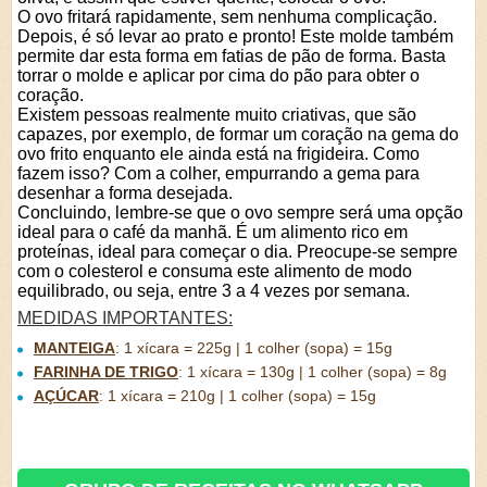
O ovo fritará rapidamente, sem nenhuma complicação.
Depois, é só levar ao prato e pronto! Este molde também
permite dar esta forma em fatias de pão de forma. Basta
torrar o molde e aplicar por cima do pão para obter o
coração.
Existem pessoas realmente muito criativas, que são
capazes, por exemplo, de formar um coração na gema do
ovo frito enquanto ele ainda está na frigideira. Como
fazem isso? Com a colher, empurrando a gema para
desenhar a forma desejada.
Concluindo, lembre-se que o ovo sempre será uma opção
ideal para o café da manhã. É um alimento rico em
proteínas, ideal para começar o dia. Preocupe-se sempre
com o colesterol e consuma este alimento de modo
equilibrado, ou seja, entre 3 a 4 vezes por semana.
MEDIDAS IMPORTANTES:
MANTEIGA
:
1 xícara = 225g | 1 colher (sopa) = 15g
FARINHA DE TRIGO
:
1 xícara = 130g | 1 colher (sopa) = 8g
AÇÚCAR
:
1 xícara = 210g | 1 colher (sopa) = 15g