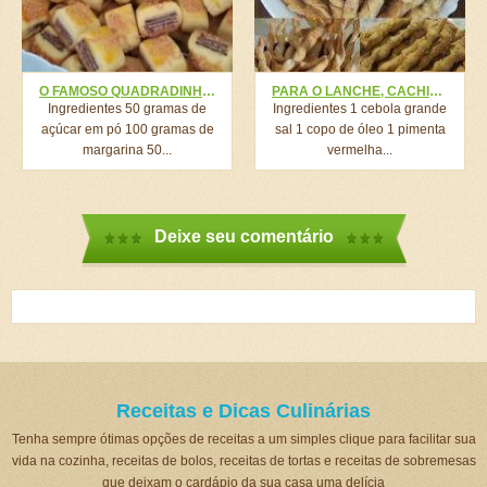
O FAMOSO QUADRADINHO DA TIA VAL, TODO ANO ELA FAZ 3 TIGELAS DESSAS ENORMES E LEVA PRO NATAL, FAZ O MAIOR SUCESSO! TODO MUNDO AMA!
PARA O LANCHE, CACHINHOS CROCANTES DE 5 MINUTOS!
Ingredientes 50 gramas de
Ingredientes 1 cebola grande
açúcar em pó 100 gramas de
sal 1 copo de óleo 1 pimenta
margarina 50...
vermelha...
Deixe seu comentário
Receitas e Dicas Culinárias
Tenha sempre ótimas opções de receitas a um simples clique para facilitar sua
vida na cozinha, receitas de bolos, receitas de tortas e receitas de sobremesas
que deixam o cardápio da sua casa uma delícia