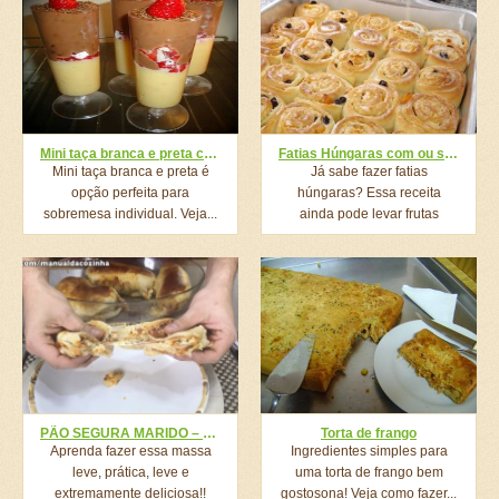
Mini taça branca e preta com morango
Fatias Húngaras com ou sem frutas
Mini taça branca e preta é
Já sabe fazer fatias
opção perfeita para
húngaras? Essa receita
sobremesa individual. Veja...
ainda pode levar frutas
cristalizadas...
PÃO SEGURA MARIDO – RECEITA PARA PRENDER O MARIDO EM CASA
Torta de frango
Aprenda fazer essa massa
Ingredientes simples para
leve, prática, leve e
uma torta de frango bem
extremamente deliciosa!!
gostosona! Veja como fazer...