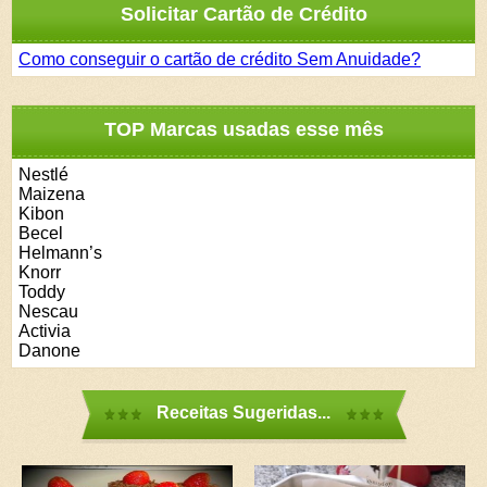
Solicitar Cartão de Crédito
Como conseguir o cartão de crédito Sem Anuidade?
TOP Marcas usadas esse mês
Nestlé
Maizena
Kibon
Becel
Helmann’s
Knorr
Toddy
Nescau
Activia
Danone
Receitas Sugeridas...