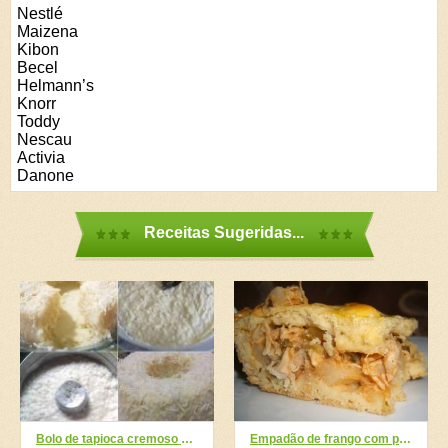
Nestlé
Maizena
Kibon
Becel
Helmann’s
Knorr
Toddy
Nescau
Activia
Danone
Receitas Sugeridas...
Bolo de tapioca cremoso não vai ao forno
Empadão de frango com palmito ou milho verde