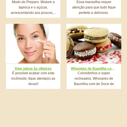
Modo de Preparo: Misture a
Essa maravilha requer
tapioca e o açúcar,
atenção para que tudo fique
acrescentando aos poucos,...
perfeito e delicioso.
Diga adeus às olheiras
Whoopies de Baunilha com recheio de Doce de Leite
É possível acabar com este
Coloridinhos e super
incômodo, fique atenta(o) as
recheados, Whoopies de
dicas!!
Baunilha com de Doce de
Leite....