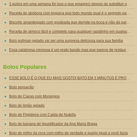
3 quilos em uma semana foi isso o que emagreci depois de substituir o jantar por essa sopa emagrecedora
Receita de abóbora com linguiça que todo mundo qual é o segredo para ficar tão gostosa
Biscoito amanteigado com goiabada que derrete na boca e não dá para comer um só
Receita de almoço fácil e completo para qualquer rapidinho em qualquer dia da semana
Bolo pullman gelado vai ser uma surpresa deliciosa para sua família
Essa calabresa cremosa é um prato barato mas que parece de restaurante chique de tão gostoso
Bolos Populares
ESSE BOLO É O QUE EU MAIS GOSTO! BATO EM 3 MINUTOS E PRONTO, FICA ESSE ESPETÁCULO! CREMOSO POR DENTRO, FOFINHO POR FORA E UM SABOR SURREAL!
Bolo sensação
Bolo de Claras com Morangos
Bolo de limão gelado
Bolo de Frigideira com Calda de Nutella
Bolo de banana de liquidificador da Ana Maria Braga
Bolo de milho da roça com milho de verdade e queijo igual a vovó fazia