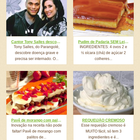
Cantor Tony Salles descobre doença mortal e é internado às pressas
Pudim de Padaria SEM Leite Condensado, eu fiz em 3 minutos, parece que até pra gelar ele é mais rápido
Tony Salles, do Parangolé,
INGREDIENTES: 4 ovos 2 e
descobre doença grave e
½ xícara (chá) de açúcar 2
precisa ser internado. O...
colheres...
Pavê de morango com palitos de chocolate
REQUEIJÃO CREMOSO
Inovação na receita não pode
Esse requeijão cremoso é
faltar! Pavê de morango com
MUITO fácil, só tem 3
palitos de...
ingredientes e é...