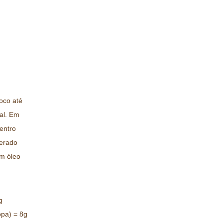
coco até
al. Em
entro
erado
em óleo
g
opa) = 8g