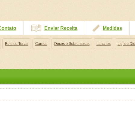
Contato
Enviar Receita
Medidas
Bolos e Tortas
Carnes
Doces e Sobremesas
Lanches
Light e Die