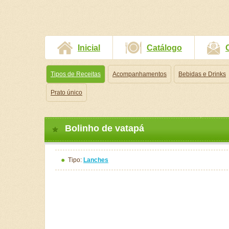
Inicial
Catálogo
Tipos de Receitas
Acompanhamentos
Bebidas e Drinks
Prato único
Bolinho de vatapá
Tipo:
Lanches