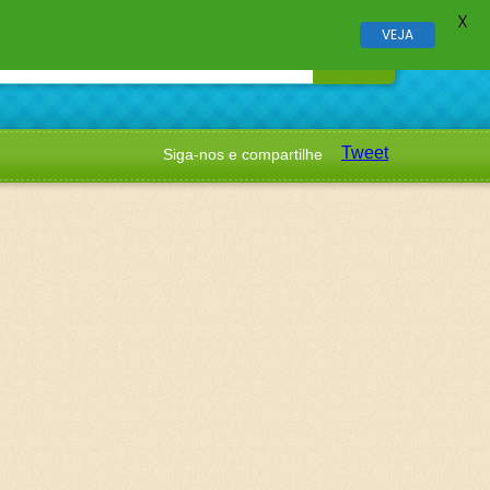
X
VEJA
Tweet
Siga-nos e compartilhe