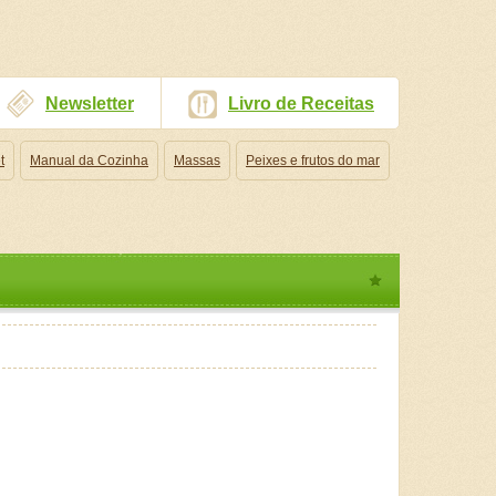
Newsletter
Livro de Receitas
t
Manual da Cozinha
Massas
Peixes e frutos do mar