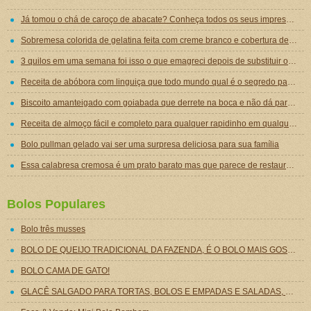
Já tomou o chá de caroço de abacate? Conheça todos os seus impressionantes benefícios!
Sobremesa colorida de gelatina feita com creme branco e cobertura de mousse de gelatina
3 quilos em uma semana foi isso o que emagreci depois de substituir o jantar por essa sopa emagrecedora
Receita de abóbora com linguiça que todo mundo qual é o segredo para ficar tão gostosa
Biscoito amanteigado com goiabada que derrete na boca e não dá para comer um só
Receita de almoço fácil e completo para qualquer rapidinho em qualquer dia da semana
Bolo pullman gelado vai ser uma surpresa deliciosa para sua família
Essa calabresa cremosa é um prato barato mas que parece de restaurante chique de tão gostoso
Bolos Populares
Bolo três musses
BOLO DE QUEIJO TRADICIONAL DA FAZENDA, É O BOLO MAIS GOSTOSO QUE EU JÁ COMI!
BOLO CAMA DE GATO!
GLACÊ SALGADO PARA TORTAS, BOLOS E EMPADAS E SALADAS, SIMPLESMENTE SEUS PRATOS SALGADOS NÃO SERÃO MAIS OS MESMOS SEM ESSE DELICIOSO GLACÊ