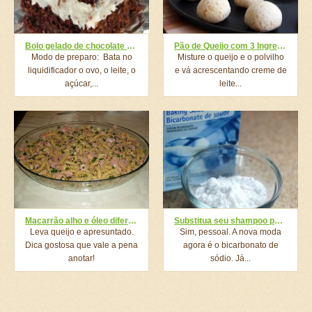
Bolo gelado de chocolate e coco
Pão de Queijo com 3 Ingredientes
Modo de preparo: Bata no
Misture o queijo e o polvilho
liquidificador o ovo, o leite, o
e vá acrescentando creme de
açúcar,...
leite...
Macarrão alho e óleo diferente
Substitua seu shampoo por bicarbonato de sódio e vinagre de maçã e veja seu cabelo mudar completamente
Leva queijo e apresuntado.
Sim, pessoal. A nova moda
Dica gostosa que vale a pena
agora é o bicarbonato de
anotar!
sódio. Já...