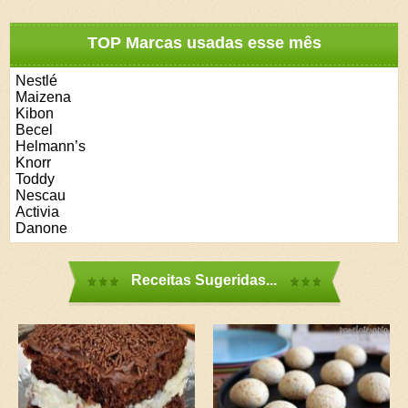
TOP Marcas usadas esse mês
Nestlé
Maizena
Kibon
Becel
Helmann’s
Knorr
Toddy
Nescau
Activia
Danone
Receitas Sugeridas...