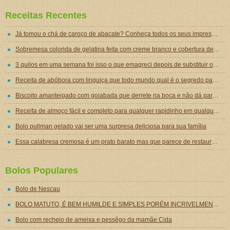
Receitas Recentes
Já tomou o chá de caroço de abacate? Conheça todos os seus impressionantes benefícios!
Sobremesa colorida de gelatina feita com creme branco e cobertura de mousse de gelatina
3 quilos em uma semana foi isso o que emagreci depois de substituir o jantar por essa sopa emagrecedora
Receita de abóbora com linguiça que todo mundo qual é o segredo para ficar tão gostosa
Biscoito amanteigado com goiabada que derrete na boca e não dá para comer um só
Receita de almoço fácil e completo para qualquer rapidinho em qualquer dia da semana
Bolo pullman gelado vai ser uma surpresa deliciosa para sua família
Essa calabresa cremosa é um prato barato mas que parece de restaurante chique de tão gostoso
Bolos Populares
Bolo de Nescau
BOLO MATUTO, É BEM HUMILDE E SIMPLES PORÉM INCRIVELMENTE DELICIOSO!
Bolo com recheio de ameixa e pessêgo da mamãe Cida