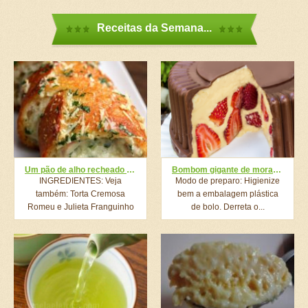
Receitas da Semana...
Um pão de alho recheado com presunto e queijo é o presente que você merece
Bombom gigante de morango: receita incrível para comer primeiro com os olhos
INGREDIENTES: Veja
Modo de preparo: Higienize
também: Torta Cremosa
bem a embalagem plástica
Romeu e Julieta Franguinho
de bolo. Derreta o...
Crocante Mais Fácil...