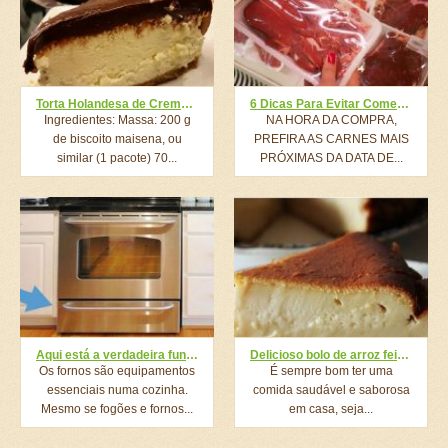
Torta Holandesa de Creme de Maracujá
6 Dicas Para Evitar Comer Carne Estragada
Ingredientes: Massa: 200 g
NA HORA DA COMPRA,
de biscoito maisena, ou
PREFIRA AS CARNES MAIS
similar (1 pacote) 70...
PRÓXIMAS DA DATA DE...
Aqui está a verdadeira função da pequena gaveta no fogão! Eu não sabia disso!
Delicioso bolo de arroz feito com apenas 6 ingredientes: fácil e rápido de fazer!
Os fornos são equipamentos
É sempre bom ter uma
essenciais numa cozinha.
comida saudável e saborosa
Mesmo se fogões e fornos...
em casa, seja...