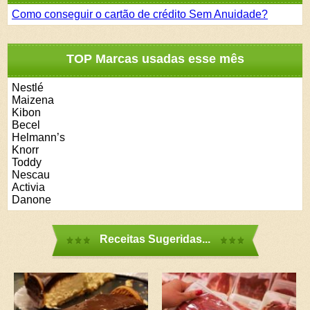
Como conseguir o cartão de crédito Sem Anuidade?
TOP Marcas usadas esse mês
Nestlé
Maizena
Kibon
Becel
Helmann’s
Knorr
Toddy
Nescau
Activia
Danone
Receitas Sugeridas...