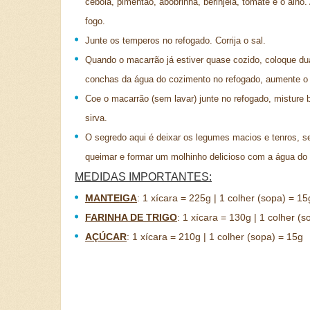
cebola, pimentão, abobrinha, berinjela, tomate e o alho.
fogo.
Junte os temperos no refogado. Corrija o sal.
Quando o macarrão já estiver quase cozido, coloque du
conchas da água do cozimento no refogado, aumente o 
Coe o macarrão (sem lavar) junte no refogado, misture
sirva.
O segredo aqui é deixar os legumes macios e tenros, 
queimar e formar um molhinho delicioso com a água do
MEDIDAS IMPORTANTES:
MANTEIGA
:
1 xícara = 225g | 1 colher (sopa) = 15
FARINHA DE TRIGO
:
1 xícara = 130g | 1 colher (s
AÇÚCAR
:
1 xícara = 210g | 1 colher (sopa) = 15g