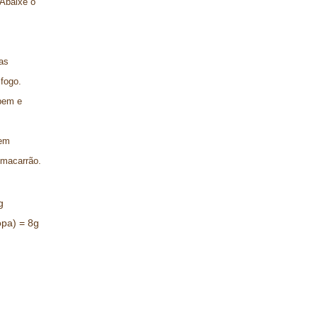
 Abaixe o
as
fogo.
 bem e
sem
 macarrão.
g
opa) = 8g