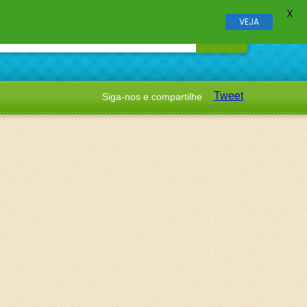
X
VEJA
Tweet
Siga-nos e compartilhe