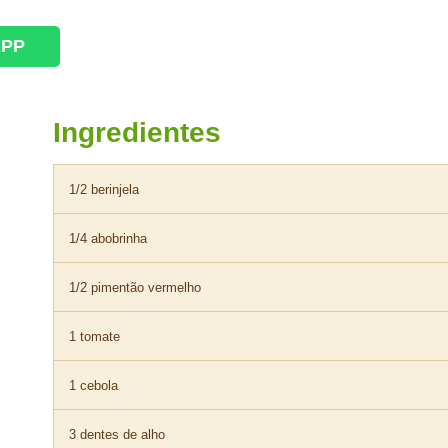
APP
Ingredientes
1/2 berinjela
1/4 abobrinha
1/2 pimentão vermelho
1 tomate
1 cebola
3 dentes de alho