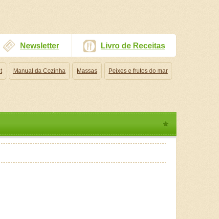
Newsletter
Livro de Receitas
t
Manual da Cozinha
Massas
Peixes e frutos do mar