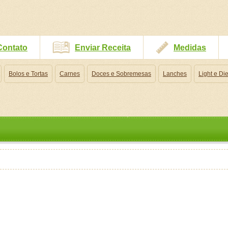
Contato
Enviar Receita
Medidas
Bolos e Tortas
Carnes
Doces e Sobremesas
Lanches
Light e Die