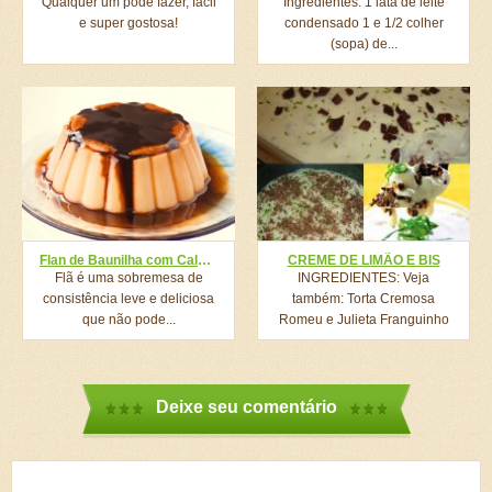
Qualquer um pode fazer, fácil
Ingredientes: 1 lata de leite
e super gostosa!
condensado 1 e 1/2 colher
(sopa) de...
Flan de Baunilha com Calda de Chocolate
CREME DE LIMÃO E BIS
Flã é uma sobremesa de
INGREDIENTES: Veja
consistência leve e deliciosa
também: Torta Cremosa
que não pode...
Romeu e Julieta Franguinho
Crocante Mais Fácil...
Deixe seu comentário