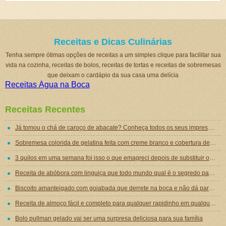
Receitas e Dicas Culinárias
Tenha sempre ótimas opções de receitas a um simples clique para facilitar sua
vida na cozinha, receitas de bolos, receitas de tortas e receitas de sobremesas
que deixam o cardápio da sua casa uma delícia
Receitas Água na Boca
Receitas Recentes
Já tomou o chá de caroço de abacate? Conheça todos os seus impressionantes benefícios!
Sobremesa colorida de gelatina feita com creme branco e cobertura de mousse de gelatina
3 quilos em uma semana foi isso o que emagreci depois de substituir o jantar por essa sopa emagrecedora
Receita de abóbora com linguiça que todo mundo qual é o segredo para ficar tão gostosa
Biscoito amanteigado com goiabada que derrete na boca e não dá para comer um só
Receita de almoço fácil e completo para qualquer rapidinho em qualquer dia da semana
Bolo pullman gelado vai ser uma surpresa deliciosa para sua família