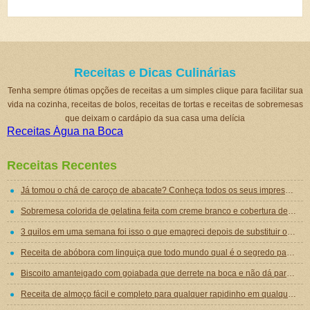
Receitas e Dicas Culinárias
Tenha sempre ótimas opções de receitas a um simples clique para facilitar sua
vida na cozinha, receitas de bolos, receitas de tortas e receitas de sobremesas
que deixam o cardápio da sua casa uma delícia
Receitas Água na Boca
Receitas Recentes
Já tomou o chá de caroço de abacate? Conheça todos os seus impressionantes benefícios!
Sobremesa colorida de gelatina feita com creme branco e cobertura de mousse de gelatina
3 quilos em uma semana foi isso o que emagreci depois de substituir o jantar por essa sopa emagrecedora
Receita de abóbora com linguiça que todo mundo qual é o segredo para ficar tão gostosa
Biscoito amanteigado com goiabada que derrete na boca e não dá para comer um só
Receita de almoço fácil e completo para qualquer rapidinho em qualquer dia da semana