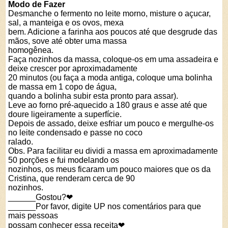
Modo de Fazer
Desmanche o fermento no leite morno, misture o açucar,
sal, a manteiga e os ovos, mexa
bem. Adicione a farinha aos poucos até que desgrude das
mãos, sove até obter uma massa
homogênea.
Faça nozinhos da massa, coloque-os em uma assadeira e
deixe crescer por aproximadamente
20 minutos (ou faça a moda antiga, coloque uma bolinha
de massa em 1 copo de água,
quando a bolinha subir esta pronto para assar).
Leve ao forno pré-aquecido a 180 graus e asse até que
doure ligeiramente a superfície.
Depois de assado, deixe esfriar um pouco e mergulhe-os
no leite condensado e passe no coco
ralado.
Obs. Para facilitar eu dividi a massa em aproximadamente
50 porções e fui modelando os
nozinhos, os meus ficaram um pouco maiores que os da
Cristina, que renderam cerca de 90
nozinhos.
______Gostou?❤
______Por favor, digite UP nos comentários para que
mais pessoas
possam conhecer essa receita❤