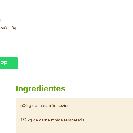
g
opa) = 8g
APP
Ingredientes
500 g de macarrão cozido
1/2 kg de carne moída temperada