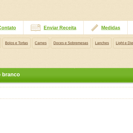
Contato
Enviar Receita
Medidas
Bolos e Tortas
Carnes
Doces e Sobremesas
Lanches
Light e Die
 branco