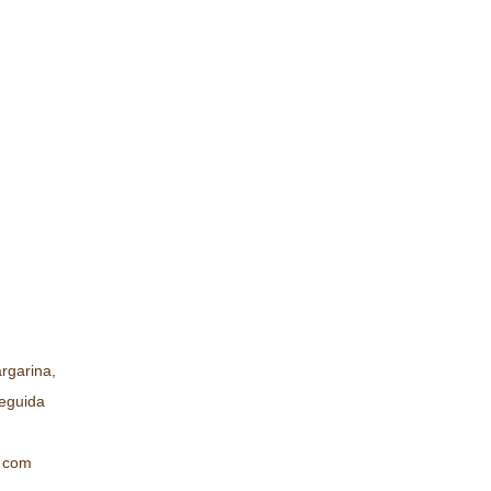
rgarina,
eguida
o com