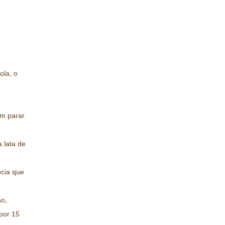
ola, o
em parar
 lata de
ncia que
ão,
 por 15