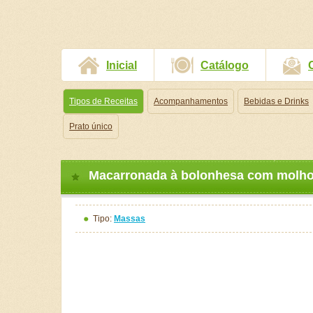
Inicial
Catálogo
Tipos de Receitas
Acompanhamentos
Bebidas e Drinks
Prato único
Macarronada à bolonhesa com molho
Tipo:
Massas