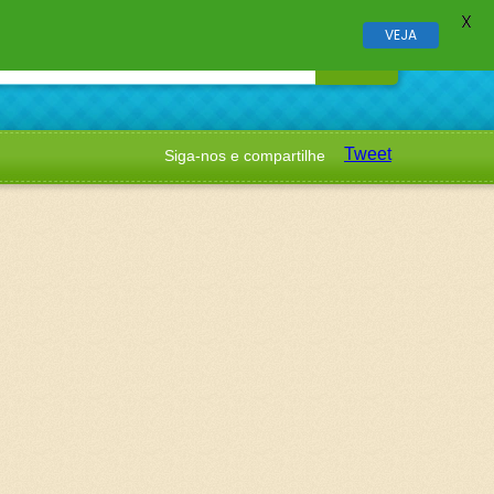
X
VEJA
Tweet
Siga-nos e compartilhe