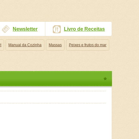
Newsletter
Livro de Receitas
t
Manual da Cozinha
Massas
Peixes e frutos do mar