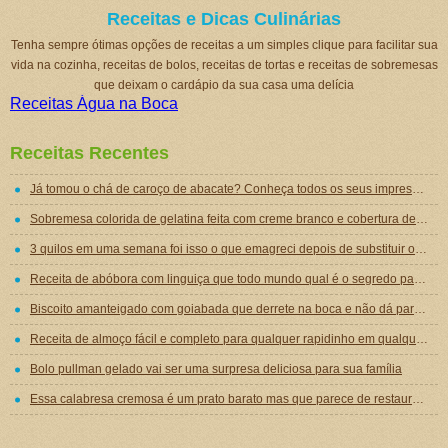
Receitas e Dicas Culinárias
Tenha sempre ótimas opções de receitas a um simples clique para facilitar sua
vida na cozinha, receitas de bolos, receitas de tortas e receitas de sobremesas
que deixam o cardápio da sua casa uma delícia
Receitas Água na Boca
Receitas Recentes
Já tomou o chá de caroço de abacate? Conheça todos os seus impressionantes benefícios!
Sobremesa colorida de gelatina feita com creme branco e cobertura de mousse de gelatina
3 quilos em uma semana foi isso o que emagreci depois de substituir o jantar por essa sopa emagrecedora
Receita de abóbora com linguiça que todo mundo qual é o segredo para ficar tão gostosa
Biscoito amanteigado com goiabada que derrete na boca e não dá para comer um só
Receita de almoço fácil e completo para qualquer rapidinho em qualquer dia da semana
Bolo pullman gelado vai ser uma surpresa deliciosa para sua família
Essa calabresa cremosa é um prato barato mas que parece de restaurante chique de tão gostoso