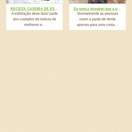
RECEITA CASEIRA DE ESFOLIAÇÃO
Eu nunca imaginei que a pasta de dente pudesse fazer tantas coisas. Veja 18 truques incríveis.
A esfoliação deve fazer parte
Normalmente as pessoas
dos cuidados de beleza de
usam a pasta de dente
mulheres e...
apenas para uma coisa:...