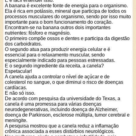
E é fácil entender isso.
A banana é excelente fonte de energia para o organismo.
Ela é rica em potássio, mineral que participa de todos os
processos musculares do organismo, sendo por isso muito
importante para o bom funcionamento do coração.
Encontram-se na banana outros dois importantes
nutrientes: fósforo e magnésio.
O primeiro compõe ossos e dentes e participa da digestão
dos carboidratos.
O segundo atua para produzir energia celular e é
essencial para o relaxamento muscular, sendo
especialmente indicado para pessoas estressadas.
E o segundo ingrediente da receita, a canela?
Espetacular!
A canela ajuda a controlar o nível de açúcar e de
colesterol no sangue, o que diminui o risco de doenças
cardíacas.
E não só isso.
De acordo com pesquisa da universidade do Texas, a
canela é uma promessa para várias doenças
neurodegenerativas, incluindo doença de Alzheimer,
doença de Parkinson, esclerose múltipla, tumor cerebral e
meningite.
A pesquisa mostrou que a canela reduz a inflamação
crônica associada a esses distúrbios neurológicos.