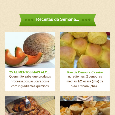
Receitas da Semana...
25 ALIMENTOS MAIS ALCALINOS – PARA VOCÊ SE PROTEGER CONTRA CÂNCER, DIABETES, INFARTO E OUTRAS DOENÇAS!
Pão de Cenoura Caseiro
Quem não sabe que produtos
ngredientes: 2 cenouras
processados, açucarados e
médias 1/2 xícara (chá) de
com ingredientes químicos
óleo 1 xícara (chá)...
são...