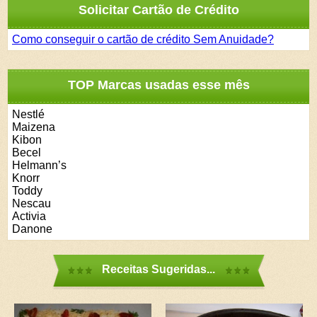
Solicitar Cartão de Crédito
Como conseguir o cartão de crédito Sem Anuidade?
TOP Marcas usadas esse mês
Nestlé
Maizena
Kibon
Becel
Helmann’s
Knorr
Toddy
Nescau
Activia
Danone
Receitas Sugeridas...