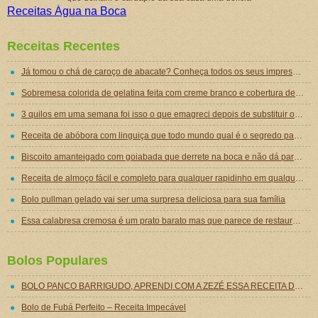
Receitas Água na Boca
Receitas Recentes
Já tomou o chá de caroço de abacate? Conheça todos os seus impressionantes benefícios!
Sobremesa colorida de gelatina feita com creme branco e cobertura de mousse de gelatina
3 quilos em uma semana foi isso o que emagreci depois de substituir o jantar por essa sopa emagrecedora
Receita de abóbora com linguiça que todo mundo qual é o segredo para ficar tão gostosa
Biscoito amanteigado com goiabada que derrete na boca e não dá para comer um só
Receita de almoço fácil e completo para qualquer rapidinho em qualquer dia da semana
Bolo pullman gelado vai ser uma surpresa deliciosa para sua família
Essa calabresa cremosa é um prato barato mas que parece de restaurante chique de tão gostoso
Bolos Populares
BOLO PANCO BARRIGUDO, APRENDI COM A ZEZÉ ESSA RECEITA DO BOLO MAIS GOSTOSO DO BRASIL !!
Bolo de Fubá Perfeito – Receita Impecável