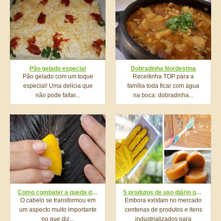
Pão gelado especial
Dobradinha Nordestina
Pão gelado com um toque
Receitinha TOP para a
especial! Uma delícia que
família toda ficar com água
não pode faltar...
na boca: dobradinha...
Como combater a queda de cabelo com suco de limão?
5 produtos de uso diário que você pode fazer em casa
O cabelo se transformou em
Embora existam no mercado
um aspecto muito importante
centenas de produtos e itens
no que diz...
industrializados para