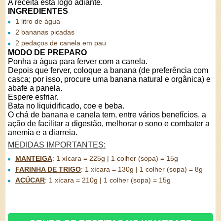
A receita está logo adiante.
INGREDIENTES
1 litro de água
2 bananas picadas
2 pedaços de canela em pau
MODO DE PREPARO
Ponha a água para ferver com a canela.
Depois que ferver, coloque a banana (de preferência com
casca; por isso, procure uma banana natural e orgânica) e
abafe a panela.
Espere esfriar.
Bata no liquidificado, coe e beba.
O chá de banana e canela tem, entre vários benefícios, a
ação de facilitar a digestão, melhorar o sono e combater a
anemia e a diarreia.
MEDIDAS IMPORTANTES:
MANTEIGA
:
1 xícara = 225g | 1 colher (sopa) = 15g
FARINHA DE TRIGO
:
1 xícara = 130g | 1 colher (sopa) = 8g
AÇÚCAR
:
1 xícara = 210g | 1 colher (sopa) = 15g