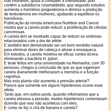
Nas mulheres, ajuda a combater a infertilidade, pois
contém a substância cinamaldeído, que segundo estudos
aumenta o hormônio progesterona e diminui a produção
de testosterona em mulheres, ajudando a equilibrar os
hormônios.
Publicação da revista americana Nutrition and Cancer
mostra que a canela pode reduzir a proliferação de células
cancerosas.
A canela tem se mostrado capaz de reduzir os sintomas
relacionados com a dor de artrite.
E também tem demonstrado ser um bom remédio natural
para eliminar dores de cabeça e aliviar a enxaqueca.
Em estudos, a canela mostrou-se eficaz contra úlcera,
eliminando a bactéria H. pylori.
E teste feitos em uma universidade na Alemanha, com 30
pessoas, chegou à conclusão de que as que ingeriram
canela diariamente melhoraram a memória e a função
cognitiva.
Mas esta planta não aumenta a pressão arterial?
Parece que somente em alguns hipertensos ocorre esse
efeito.
Tanto que, em outros posts, quando informamos que a
canela elevava a pressão, muitos hipertensos comentaram
dizendo que isso não acontecia com eles.
E como se faz o chá de banana e canela?