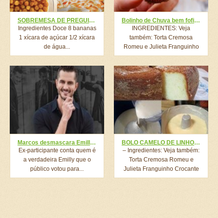
SOBREMESA DE PREGUIÇOSO DE 15 MINUTOS, VOCÊ VAI AMAR QUANDO DESCOBRIR COMO É FEITA!!
Bolinho de Chuva bem fofinho!
Ingredientes Doce 8 bananas
INGREDIENTES: Veja
1 xícara de açúcar 1/2 xícara
também: Torta Cremosa
de água...
Romeu e Julieta Franguinho
Crocante Mais Fácil...
Marcos desmascara Emilly em carta aberta: Você estava armando contra mim
BOLO CAMELO DE LINHO, FOFÍSSIMO IGUAL ESSE EU NUNCA VI!
Ex-participante conta quem é
– Ingredientes: Veja também:
a verdadeira Emilly que o
Torta Cremosa Romeu e
público votou para...
Julieta Franguinho Crocante
Mais...