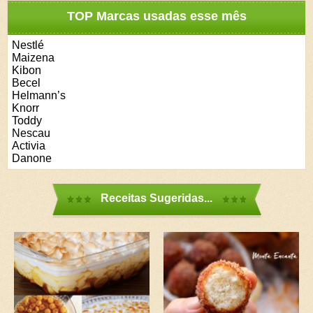
TOP Marcas usadas esse mês
Nestlé
Maizena
Kibon
Becel
Helmann’s
Knorr
Toddy
Nescau
Activia
Danone
Receitas Sugeridas...