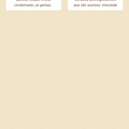
condensado, as gemas...
que são sucesso: chocolate
e...