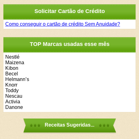
Solicitar Cartão de Crédito
Como conseguir o cartão de crédito Sem Anuidade?
TOP Marcas usadas esse mês
Nestlé
Maizena
Kibon
Becel
Helmann’s
Knorr
Toddy
Nescau
Activia
Danone
Receitas Sugeridas...