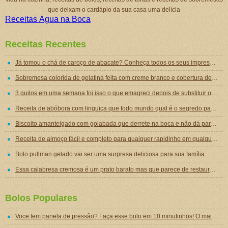
que deixam o cardápio da sua casa uma delícia
Receitas Água na Boca
Receitas Recentes
Já tomou o chá de caroço de abacate? Conheça todos os seus impressionantes benefícios!
Sobremesa colorida de gelatina feita com creme branco e cobertura de mousse de gelatina
3 quilos em uma semana foi isso o que emagreci depois de substituir o jantar por essa sopa emagrecedora
Receita de abóbora com linguiça que todo mundo qual é o segredo para ficar tão gostosa
Biscoito amanteigado com goiabada que derrete na boca e não dá para comer um só
Receita de almoço fácil e completo para qualquer rapidinho em qualquer dia da semana
Bolo pullman gelado vai ser uma surpresa deliciosa para sua família
Essa calabresa cremosa é um prato barato mas que parece de restaurante chique de tão gostoso
Bolos Populares
Voce tem panela de pressão? Faça esse bolo em 10 minutinhos! O mais delicioso