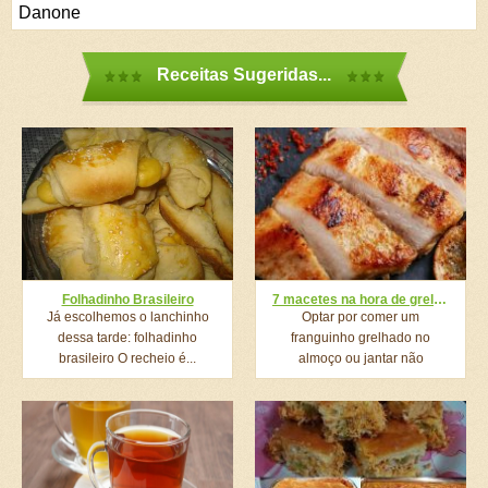
Danone
Receitas Sugeridas...
Folhadinho Brasileiro
7 macetes na hora de grelhar o frango vão deixar ele muito mais macio e suculento
Já escolhemos o lanchinho
Optar por comer um
dessa tarde: folhadinho
franguinho grelhado no
brasileiro O recheio é...
almoço ou jantar não
significa...