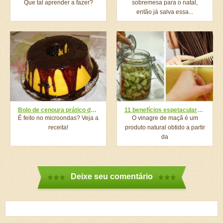
Que tal aprender a fazer?
sobremesa para o natal,
então já salva essa...
Bolo de cenoura prático de microondas
11 benefícios espetaculares que podemos obter do vinagre de maçã
É feito no microondas? Veja a
O vinagre de maçã é um
receita!
produto natural obtido a partir
da
fermentação alcoólica das...
Deixe seu comentário