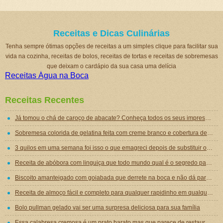
Receitas e Dicas Culinárias
Tenha sempre ótimas opções de receitas a um simples clique para facilitar sua
vida na cozinha, receitas de bolos, receitas de tortas e receitas de sobremesas
que deixam o cardápio da sua casa uma delícia
Receitas Água na Boca
Receitas Recentes
Já tomou o chá de caroço de abacate? Conheça todos os seus impressionantes benefícios!
Sobremesa colorida de gelatina feita com creme branco e cobertura de mousse de gelatina
3 quilos em uma semana foi isso o que emagreci depois de substituir o jantar por essa sopa emagrecedora
Receita de abóbora com linguiça que todo mundo qual é o segredo para ficar tão gostosa
Biscoito amanteigado com goiabada que derrete na boca e não dá para comer um só
Receita de almoço fácil e completo para qualquer rapidinho em qualquer dia da semana
Bolo pullman gelado vai ser uma surpresa deliciosa para sua família
Essa calabresa cremosa é um prato barato mas que parece de restaurante chique de tão gostoso