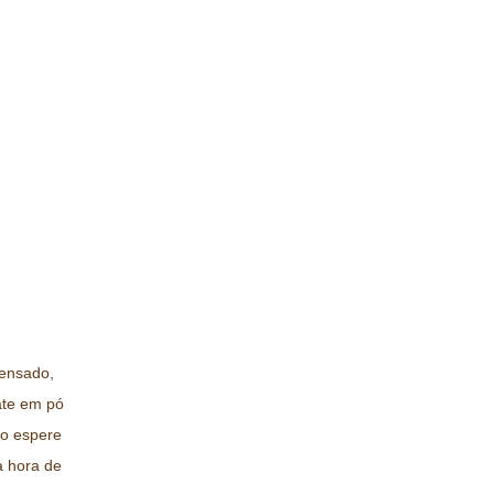
densado,
ate em pó
go espere
na hora de