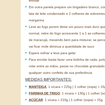
enrolar
Em outra panela prepare um brigadeiro branco, c
lata de leite condensado e 2 colheres de sobreme
margarina
Leve ao fogo porem deixe um pouco mais duro qu
normal, retire do fogo acrescente 1 a 1 as colhere
de maracujá, mexendo bem para misturar, se perc
vai ficar mole diminua a quantidade de suco
Espere esfriar e leve para gelar
Para enrolar basta fazer uma bolinha de cada, junt
rolar entre as mãos, passe no chocolate granulad
qualquer outro confeito de sua preferência
MEDIDAS IMPORTANTES:
MANTEIGA
:
1 xícara = 225g | 1 colher (sopa) = 15
FARINHA DE TRIGO
:
1 xícara = 130g | 1 colher (s
AÇÚCAR
:
1 xícara = 210g | 1 colher (sopa) = 15g