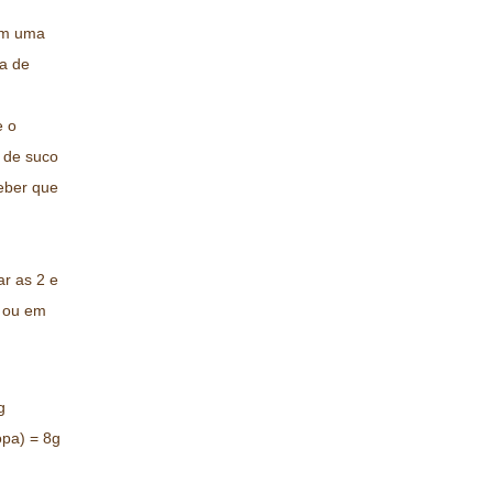
om uma
sa de
e o
s de suco
eber que
ar as 2 e
o ou em
g
opa) = 8g