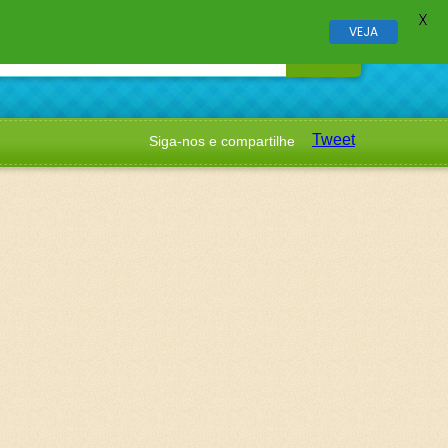
X
VEJA
Tweet
Siga-nos e compartilhe