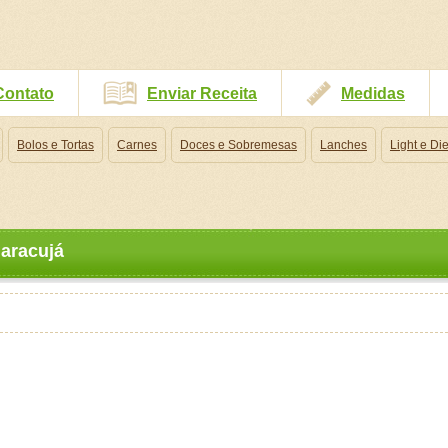
Contato
Enviar Receita
Medidas
Bolos e Tortas
Carnes
Doces e Sobremesas
Lanches
Light e Die
maracujá