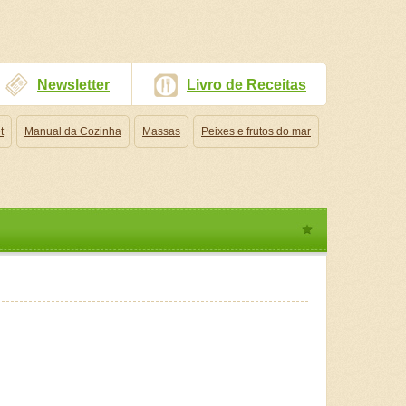
Newsletter
Livro de Receitas
t
Manual da Cozinha
Massas
Peixes e frutos do mar