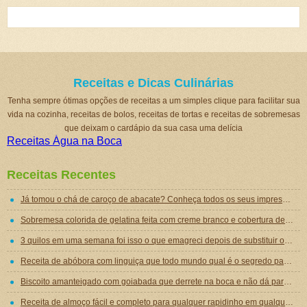
Receitas e Dicas Culinárias
Tenha sempre ótimas opções de receitas a um simples clique para facilitar sua
vida na cozinha, receitas de bolos, receitas de tortas e receitas de sobremesas
que deixam o cardápio da sua casa uma delícia
Receitas Água na Boca
Receitas Recentes
Já tomou o chá de caroço de abacate? Conheça todos os seus impressionantes benefícios!
Sobremesa colorida de gelatina feita com creme branco e cobertura de mousse de gelatina
3 quilos em uma semana foi isso o que emagreci depois de substituir o jantar por essa sopa emagrecedora
Receita de abóbora com linguiça que todo mundo qual é o segredo para ficar tão gostosa
Biscoito amanteigado com goiabada que derrete na boca e não dá para comer um só
Receita de almoço fácil e completo para qualquer rapidinho em qualquer dia da semana