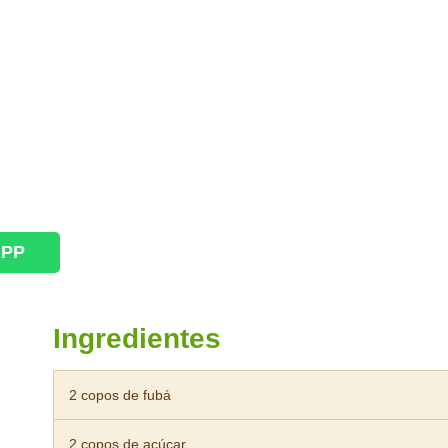
APP
Ingredientes
2 copos de fubá
2 copos de açúcar