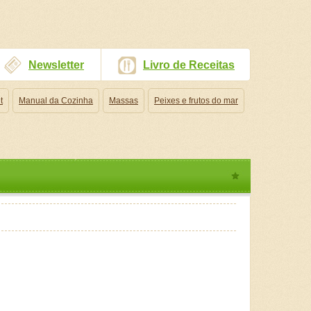
Newsletter
Livro de Receitas
t
Manual da Cozinha
Massas
Peixes e frutos do mar