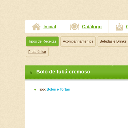
Inicial
Catálogo
Tipos de Receitas
Acompanhamentos
Bebidas e Drinks
Prato único
Bolo de fubá cremoso
Tipo:
Bolos e Tortas