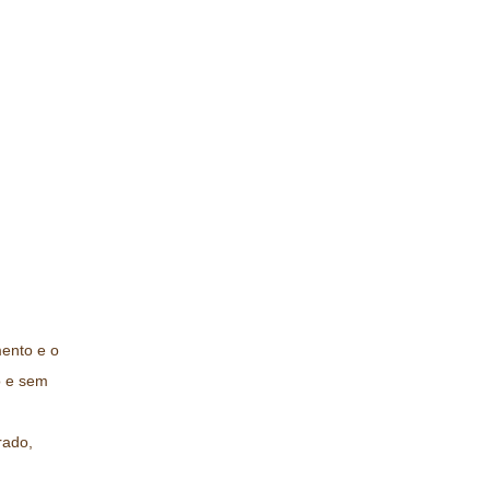
mento e o
o e sem
rado,