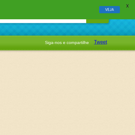
X
VEJA
Tweet
Siga-nos e compartilhe