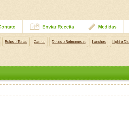
Contato
Enviar Receita
Medidas
Bolos e Tortas
Carnes
Doces e Sobremesas
Lanches
Light e Die