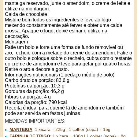
manteiga reservado, junte o amendoim, o creme de leite e
utilize na montagem.
Calda de chocolate
Misture bem todos os ingredientes e leve ao fogo
mexendo constantemente até ferver e obter uma calda
grossa. Apague o fogo, deixe esfriar e utilize na
decoração.
Montagem
Fatie um bolo e forre uma forma de fundo removível ou
aro, recheie com a metade do creme de amendoim. Fatie o
outro bolo e coloque sobre o recheio, cubra com o restante
do creme de amendoim e leve para gelar por quatro horas.
Retire o aro e decore a gosto.
Informações nutricionais (1 pedaço médio de bolo)
Carboidrato da porção: 83,6 g
Proteínas da porção: 10,3 g
Gorduras da porção: 46,2 g
Fibras da porção: 4 g
Calorias da porção: 790 kcal
Receita é ideal para quemé fã de amendoim e também
pode ser servida em festas juninas
MEDIDAS IMPORTANTES:
MANTEIGA
:
1 xícara = 225g | 1 colher (sopa) = 15g
FARINHA DE TRIGO
:
1 xícara = 130g | 1 colher (sopa) = 8g