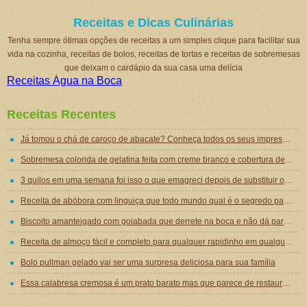
Receitas e Dicas Culinárias
Tenha sempre ótimas opções de receitas a um simples clique para facilitar sua
vida na cozinha, receitas de bolos, receitas de tortas e receitas de sobremesas
que deixam o cardápio da sua casa uma delícia
Receitas Água na Boca
Receitas Recentes
Já tomou o chá de caroço de abacate? Conheça todos os seus impressionantes benefícios!
Sobremesa colorida de gelatina feita com creme branco e cobertura de mousse de gelatina
3 quilos em uma semana foi isso o que emagreci depois de substituir o jantar por essa sopa emagrecedora
Receita de abóbora com linguiça que todo mundo qual é o segredo para ficar tão gostosa
Biscoito amanteigado com goiabada que derrete na boca e não dá para comer um só
Receita de almoço fácil e completo para qualquer rapidinho em qualquer dia da semana
Bolo pullman gelado vai ser uma surpresa deliciosa para sua família
Essa calabresa cremosa é um prato barato mas que parece de restaurante chique de tão gostoso