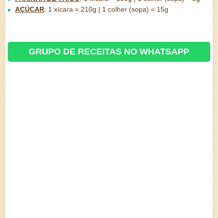
AÇÚCAR
:
1 xícara = 210g | 1 colher (sopa) = 15g
GRUPO DE RECEITAS NO WHATSAPP