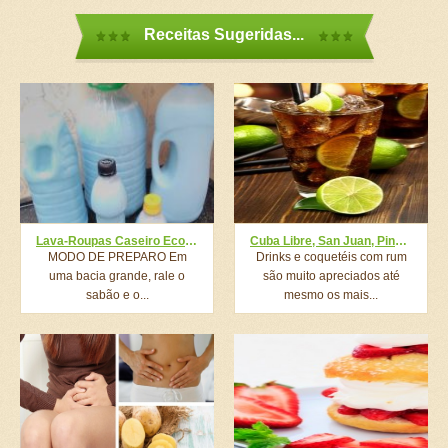
Receitas Sugeridas...
Lava-Roupas Caseiro Econômico
Cuba Libre, San Juan, Pineapple Fizz
MODO DE PREPARO Em
Drinks e coquetéis com rum
uma bacia grande, rale o
são muito apreciados até
sabão e o...
mesmo os mais...