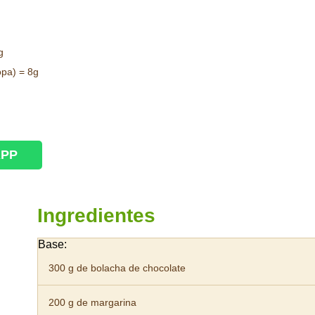
g
opa) = 8g
APP
Ingredientes
Base:
300 g de bolacha de chocolate
200 g de margarina