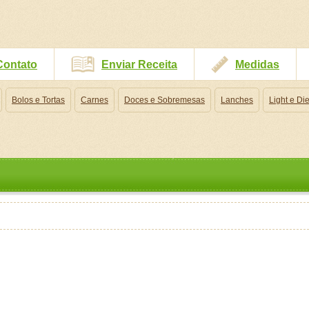
Contato
Enviar Receita
Medidas
Bolos e Tortas
Carnes
Doces e Sobremesas
Lanches
Light e Die