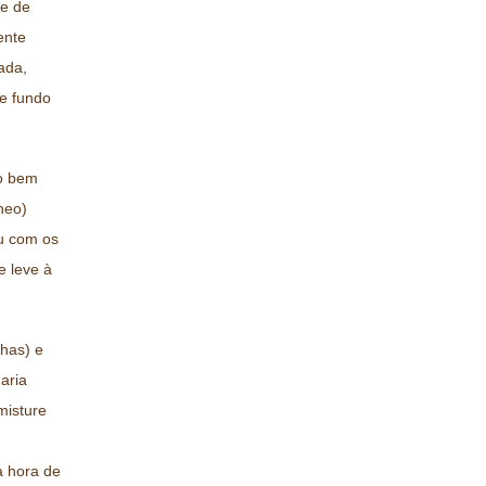
ue de
ente
ada,
e fundo
do bem
neo)
u com os
e leve à
has) e
aria
misture
a hora de