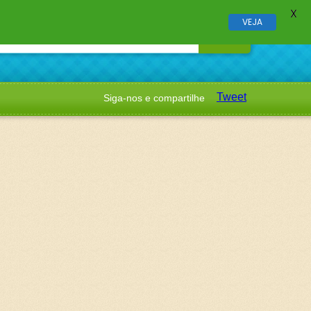
X
VEJA
Tweet
Siga-nos e compartilhe