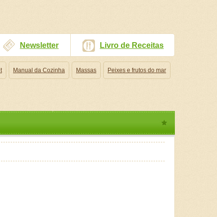
Newsletter
Livro de Receitas
t
Manual da Cozinha
Massas
Peixes e frutos do mar