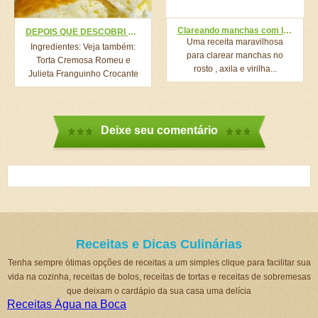
Clareando manchas com leite de rosas e bicarbonato de sódio
DEPOIS QUE DESCOBRI ESTA RECEITA SÓ FAÇO leite ASSIM! 3 ingredientes👌VOCÊ VAI DESEJAR COMER ISSO!
Uma receita maravilhosa
Ingredientes: Veja também:
para clarear manchas no
Torta Cremosa Romeu e
rosto , axila e virilha...
Julieta Franguinho Crocante
Mais Fácil...
Deixe seu comentário
Receitas e Dicas Culinárias
Tenha sempre ótimas opções de receitas a um simples clique para facilitar sua
vida na cozinha, receitas de bolos, receitas de tortas e receitas de sobremesas
que deixam o cardápio da sua casa uma delícia
Receitas Água na Boca