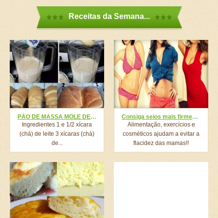
Receitas da Semana...
PÃO DE MASSA MOLE DE 3 MINUTOS – SÓ JUNTAR TUDO E BATER NO LIQUIDIFICADOR, LEVAR PRA ASSAR E PRONTO! MAGNÍFICO!!
Consiga seios mais firmes sem precisar colocar silicone
Ingredientes 1 e 1/2 xícara
Alimentação, exercícios e
(chá) de leite 3 xícaras (chá)
cosméticos ajudam a evitar a
de...
flacidez das mamas!!