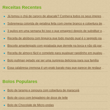
Receitas Recentes
Já tomou o chá de caroço de abacate? Conheça todos os seus impressionantes benefícios!
Sobremesa colorida de gelatina feita com creme branco e cobertura de mousse de gelatina
3 quilos em uma semana foi isso o que emagreci depois de substituir o jantar por essa sopa emagrecedora
Receita de abóbora com linguiça que todo mundo qual é o segredo para ficar tão gostosa
Biscoito amanteigado com goiabada que derrete na boca e não dá para comer um só
Receita de almoço fácil e completo para qualquer rapidinho em qualquer dia da semana
Bolo pullman gelado vai ser uma surpresa deliciosa para sua família
Essa calabresa cremosa é um prato barato mas que parece de restaurante chique de tão gostoso
Bolos Populares
Bolo de laranja e cenoura com cobertura de maracujá
Bolo de coco com brigadeiro de doce de leite
Bolo de Chocolate de Micro-ondas