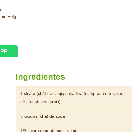
g
opa) = 8g
APP
Ingredientes
1 xícara (chá) de canjiquinha fina (comprada em casas
de produtos naturais)
3 xícaras (chá) de água
1/2 xícara (chá) de coco ralado