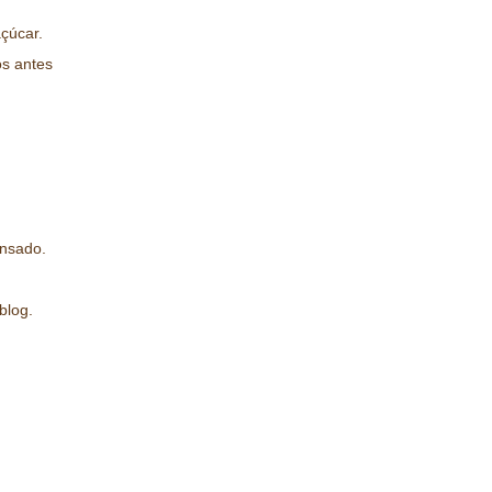
açúcar.
os antes
ensado.
blog.