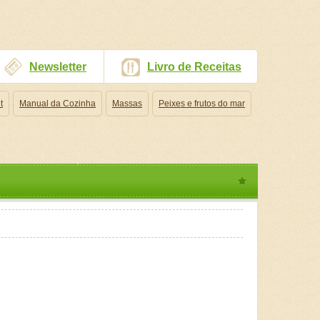
Newsletter
Livro de Receitas
t
Manual da Cozinha
Massas
Peixes e frutos do mar