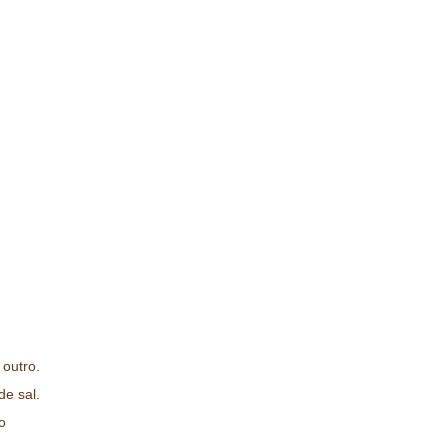
 outro.
de sal.
o