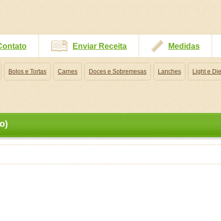
Contato
Enviar Receita
Medidas
Bolos e Tortas
Carnes
Doces e Sobremesas
Lanches
Light e Die
o)