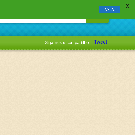
X
VEJA
Tweet
Siga-nos e compartilhe