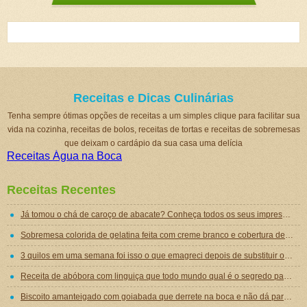
Receitas e Dicas Culinárias
Tenha sempre ótimas opções de receitas a um simples clique para facilitar sua
vida na cozinha, receitas de bolos, receitas de tortas e receitas de sobremesas
que deixam o cardápio da sua casa uma delícia
Receitas Água na Boca
Receitas Recentes
Já tomou o chá de caroço de abacate? Conheça todos os seus impressionantes benefícios!
Sobremesa colorida de gelatina feita com creme branco e cobertura de mousse de gelatina
3 quilos em uma semana foi isso o que emagreci depois de substituir o jantar por essa sopa emagrecedora
Receita de abóbora com linguiça que todo mundo qual é o segredo para ficar tão gostosa
Biscoito amanteigado com goiabada que derrete na boca e não dá para comer um só