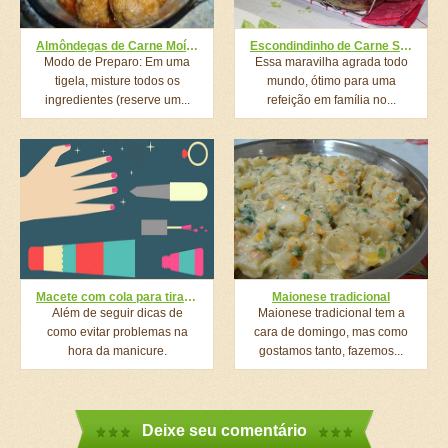
Almôndegas de Carne Moída com Molho de Tomate
Escondindinho de Carne Seca
Modo de Preparo: Em uma
Essa maravilha agrada todo
tigela, misture todos os
mundo, ótimo para uma
ingredientes (reserve um...
refeição em família no...
Macete com cola para tirar esmalte do canto das unhas em tempo recorde
Maionese tradicional
Além de seguir dicas de
Maionese tradicional tem a
como evitar problemas na
cara de domingo, mas como
hora da manicure.
gostamos tanto, fazemos...
Deixe seu comentário