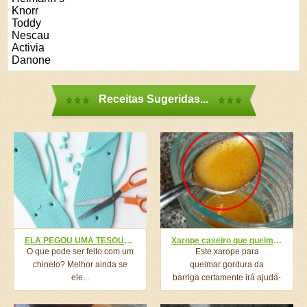
Knorr
Toddy
Nescau
Activia
Danone
Receitas Sugeridas...
ELA PEGOU UMA TESOURA E CORTOU O CHINELO. O RESULTADO? VOCÊ VAI QUERER FAZER IGUAL!
Xarope caseiro que queima gordura da barriga – Perca 1 cm por dia!…Ver mais
O que pode ser feito com um
Este xarope para
chinelo? Melhor ainda se
queimar gordura da
ele...
barriga certamente irá ajudá-
lo a eliminar gorduras e...