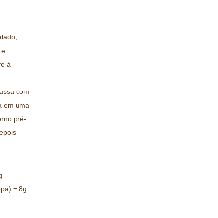
alado,
 e
ve à
massa com
bua em uma
orno pré-
epois
g
opa) = 8g