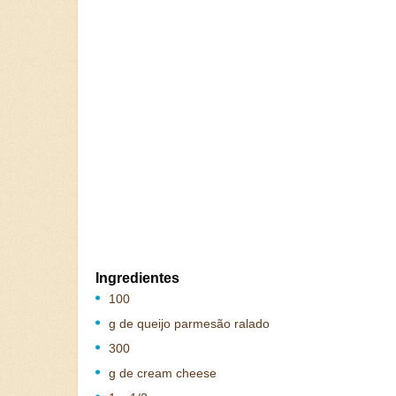
Ingredientes
100
g de queijo parmesão ralado
300
g de cream cheese