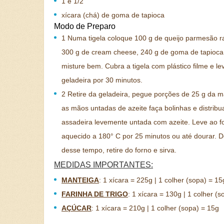
1 e 1/2
xícara (chá) de goma de tapioca
Modo de Preparo
1
Numa tigela coloque 100 g de queijo parmesão r
300 g de cream cheese, 240 g de goma de tapioca
misture bem. Cubra a tigela com plástico filme e le
geladeira por 30 minutos.
2
Retire da geladeira, pegue porções de 25 g da 
as mãos untadas de azeite faça bolinhas e distri
assadeira levemente untada com azeite. Leve ao f
aquecido a 180° C por 25 minutos ou até dourar. D
desse tempo, retire do forno e sirva.
MEDIDAS IMPORTANTES:
MANTEIGA
:
1 xícara = 225g | 1 colher (sopa) = 15
FARINHA DE TRIGO
:
1 xícara = 130g | 1 colher (s
AÇÚCAR
:
1 xícara = 210g | 1 colher (sopa) = 15g