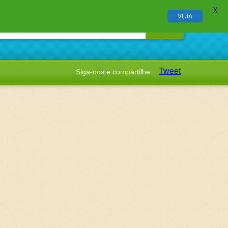
X
VEJA
Tweet
Siga-nos e compartilhe