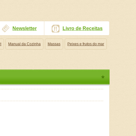
Newsletter
Livro de Receitas
t
Manual da Cozinha
Massas
Peixes e frutos do mar