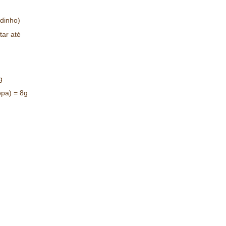
dinho)
tar até
g
opa) = 8g