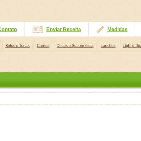
Contato
Enviar Receita
Medidas
Bolos e Tortas
Carnes
Doces e Sobremesas
Lanches
Light e Die