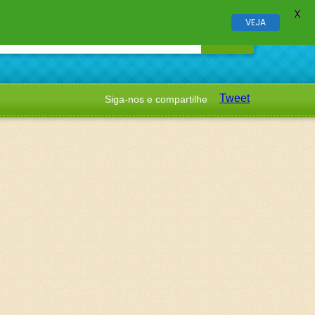
X
VEJA
Tweet
Siga-nos e compartilhe