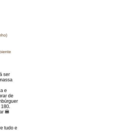
nho)
biente
́ ser
(massa
ia e
brar de
mbúrguer
 180.
ar 🍔
e
re tudo e