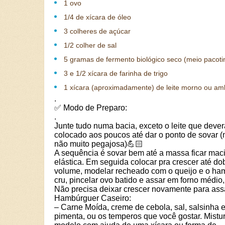
1 ovo
1/4 de xícara de óleo
3 colheres de açúcar
1/2 colher de sal
5 gramas de fermento biológico seco (meio pacoti
3 e 1/2 xícara de farinha de trigo
1 xícara (aproximadamente) de leite morno ou am
.
✅ Modo de Preparo:
.
Junte tudo numa bacia, exceto o leite que devera
colocado aos poucos até dar o ponto de sovar 
não muito pegajosa)💪🏻
A sequência é sovar bem até a massa ficar mac
elástica. Em seguida colocar pra crescer até do
volume, modelar recheado com o queijo e o ha
cru, pincelar ovo batido e assar em forno médio,
Não precisa deixar crescer novamente para ass
Hambúrguer Caseiro:
– Carne Moída, creme de cebola, sal, salsinha 
pimenta, ou os temperos que você gostar. Mistu