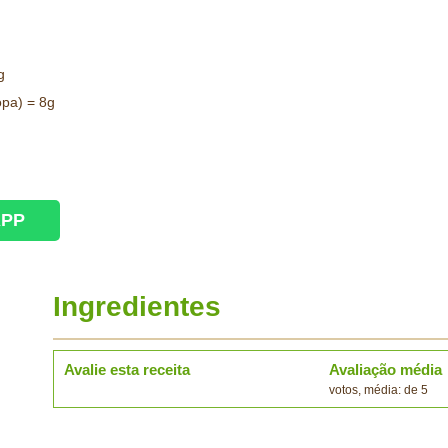
g
opa) = 8g
APP
Ingredientes
Avalie esta receita
Avaliação média
votos, média: de 5