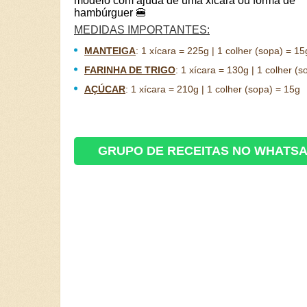
modelo com ajuda de uma xícara ou forma de
hambúrguer 🍔
MEDIDAS IMPORTANTES:
MANTEIGA
:
1 xícara = 225g | 1 colher (sopa) = 15
FARINHA DE TRIGO
:
1 xícara = 130g | 1 colher (s
AÇÚCAR
:
1 xícara = 210g | 1 colher (sopa) = 15g
GRUPO DE RECEITAS NO WHATS