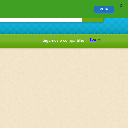
X
VEJA
Tweet
Siga-nos e compartilhe