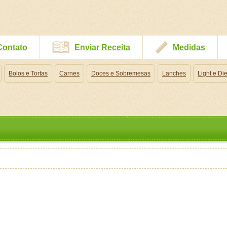
Contato
Enviar Receita
Medidas
Bolos e Tortas
Carnes
Doces e Sobremesas
Lanches
Light e Die