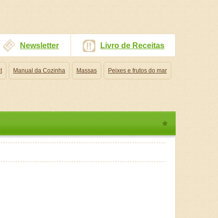
Newsletter
Livro de Receitas
t
Manual da Cozinha
Massas
Peixes e frutos do mar