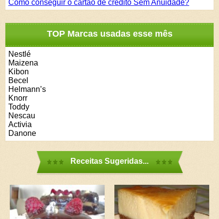
Como conseguir o cartão de crédito Sem Anuidade?
TOP Marcas usadas esse mês
Nestlé
Maizena
Kibon
Becel
Helmann’s
Knorr
Toddy
Nescau
Activia
Danone
Receitas Sugeridas...