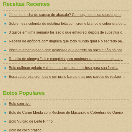
Receitas Recentes
Já tomou o chá de caroço de abacate? Conheça todos os seus impressionantes benefícios!
Sobremesa colorida de gelatina feita com creme branco e cobertura de mousse de gelatina
3 quilos em uma semana foi isso o que emagreci depois de substituir o jantar por essa sopa emagrecedora
Receita de abóbora com linguiça que todo mundo qual é o segredo para ficar tão gostosa
Biscoito amanteigado com goiabada que derrete na boca e não dá para comer um só
Receita de almoço fácil e completo para qualquer rapidinho em qualquer dia da semana
Bolo pullman gelado vai ser uma surpresa deliciosa para sua família
Essa calabresa cremosa é um prato barato mas que parece de restaurante chique de tão gostoso
Bolos Populares
Bolo sem ovo
Bolo de Carne Moída com Recheio de Macarrão e Cobertura de Queijo
Bolo Vulcão de Leite Ninho
Bolo de coco prático