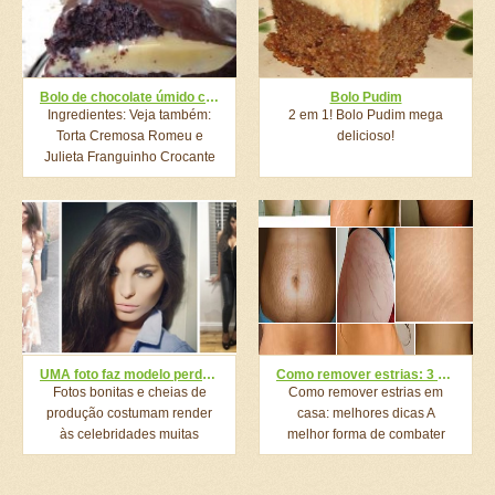
Bolo de chocolate úmido com recheio
Bolo Pudim
Ingredientes: Veja também:
2 em 1! Bolo Pudim mega
Torta Cremosa Romeu e
delicioso!
Julieta Franguinho Crocante
Mais Fácil...
UMA foto faz modelo perder 3 mil seguidores e, depois, multiplicar número de fãs
Como remover estrias: 3 dicas caseiras que ajudam na missão
Fotos bonitas e cheias de
Como remover estrias em
produção costumam render
casa: melhores dicas A
às celebridades muitas
melhor forma de combater
curtidas...
as estrias é...