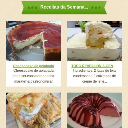
Receitas da Semana...
Cheesecake de goiabada
TODO REVÉILLON A GENTE COME ESSA DELÍCIA DE SOBREMESA DA TANINHA! TÔ CONTANDO AS HORAS PRA COMER DE NOVO ESSE ANO
Cheesecake de goiabada
Ingredientes: 2 latas de leite
pode ser considerada uma
condensado 2 caixinhas de
maravilha gastronômica!
creme de leite...
Pode fazer em...