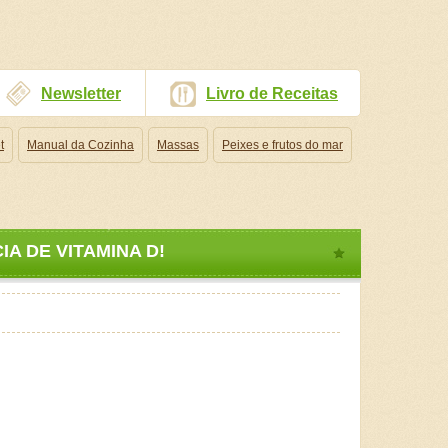
Newsletter
Livro de Receitas
t
Manual da Cozinha
Massas
Peixes e frutos do mar
IA DE VITAMINA D!