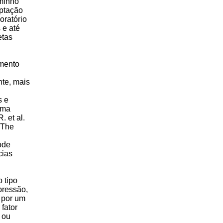
aminho
aptação
oratório
 e até
etas
imento
te, mais
s e
uma
. et al.
. The
ode
cias
 tipo
pressão,
 por um
fator
 ou