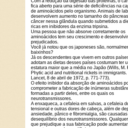
Com a redução da digestão das proteínas, o c
fica aberto para uma série de deficiências na c
de aminoácidos pelo organismo. Animais de lab
desenvolvem aumento no tamanho do pâncreas
câncer nessa glândula quando submetidos a di
ricas em inibidores da enzima tripsina.
Uma pessoa que não absorve corretamente os
aminoácidos tem seu crescimento e desenvolv
prejudicados.
Você já notou que os japoneses são, normalmen
baixinhos?
Já os descendentes que vivem em outros paíse
adotam as dietas desses países costumam ter 
estatura maior que a média no Japão (Wills, M. R
Phytic acid and nutritional rickets in immigrants
Lancet, 8 de abril de 1972, p. 771-773).
O efeito inibidor da absorção de aminoácidos p
comprometer a fabricação de inúmeras substân
formadas a partir deles, entre os quais os
neurotransmissores.
A enxaqueca, a cefaleia em salvas, a cefaleia do
tensional e outras dores de cabeça, além de de
ansiedade, pânico e fibromialgia, são causadas
desequilíbrio dos neurotransmissores. Qualquer 
que prejudique a sua fabricação pode aumentar