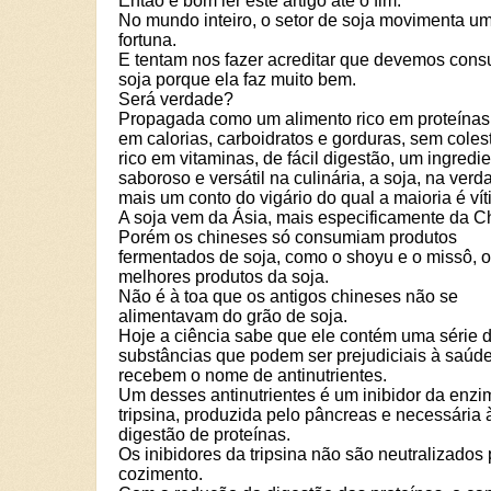
Então é bom ler este artigo até o fim.
No mundo inteiro, o setor de soja movimenta u
fortuna.
E tentam nos fazer acreditar que devemos cons
soja porque ela faz muito bem.
Será verdade?
Propagada como um alimento rico em proteínas
em calorias, carboidratos e gorduras, sem colest
rico em vitaminas, de fácil digestão, um ingredi
saboroso e versátil na culinária, a soja, na verd
mais um conto do vigário do qual a maioria é vít
A soja vem da Ásia, mais especificamente da C
Porém os chineses só consumiam produtos
fermentados de soja, como o shoyu e o missô, 
melhores produtos da soja.
Não é à toa que os antigos chineses não se
alimentavam do grão de soja.
Hoje a ciência sabe que ele contém uma série 
substâncias que podem ser prejudiciais à saúd
recebem o nome de antinutrientes.
Um desses antinutrientes é um inibidor da enzi
tripsina, produzida pelo pâncreas e necessária 
digestão de proteínas.
Os inibidores da tripsina não são neutralizados 
cozimento.