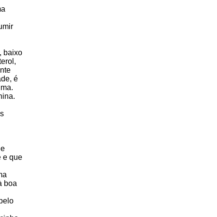
ma
umir
, baixo
erol,
ente
ade, é
ima.
hina.
os
de
e e que
ma
à boa
pelo