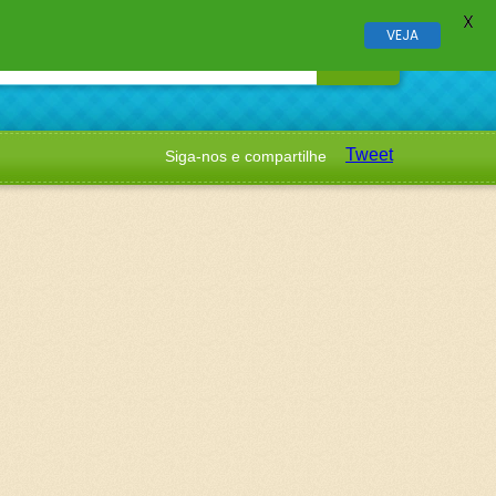
X
VEJA
Tweet
Siga-nos e compartilhe