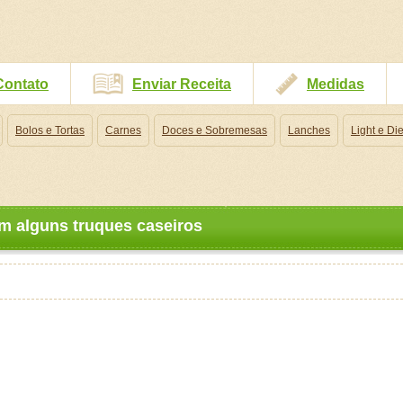
Contato
Enviar Receita
Medidas
Bolos e Tortas
Carnes
Doces e Sobremesas
Lanches
Light e Die
m alguns truques caseiros