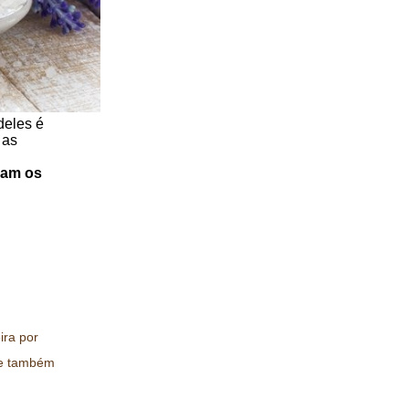
deles é
 as
çam os
ira por
ire também