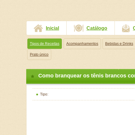
Inicial
Catálogo
Tipos de Receitas
Acompanhamentos
Bebidas e Drinks
Prato único
Como branquear os tênis brancos co
Tipo: