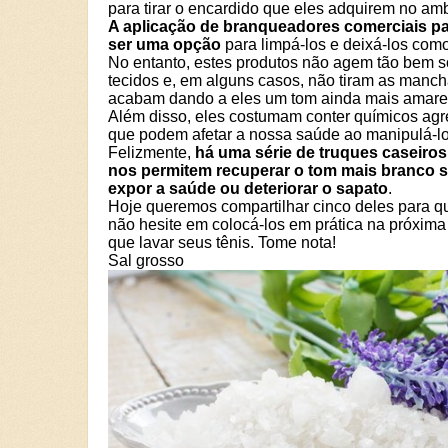
para tirar o encardido que eles adquirem no amb
A aplicação de branqueadores comerciais p
ser uma opção
para limpá-los e deixá-los com
No entanto, estes produtos não agem tão bem s
tecidos e, em alguns casos, não tiram as manch
acabam dando a eles um tom ainda mais amare
Além disso, eles costumam conter químicos agr
que podem afetar a nossa saúde ao manipulá-lo
Felizmente,
há uma série de truques caseiro
nos permitem recuperar o tom mais branco 
expor a saúde ou deteriorar o sapato
.
Hoje queremos compartilhar cinco deles para q
não hesite em colocá-los em prática na próxim
que lavar seus tênis. Tome nota!
Sal grosso