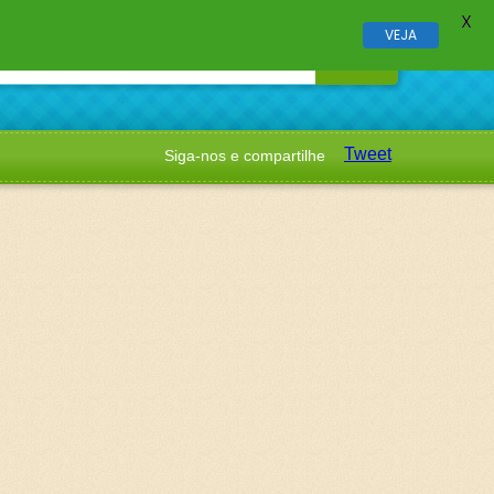
X
VEJA
Tweet
Siga-nos e compartilhe