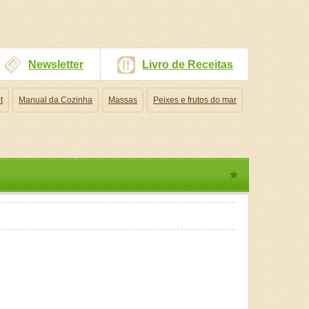
Newsletter
Livro de Receitas
t
Manual da Cozinha
Massas
Peixes e frutos do mar