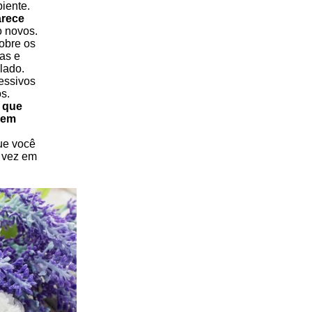
iente.
arece
o novos.
obre os
as e
lado.
essivos
s.
s que
sem
ue você
a vez em