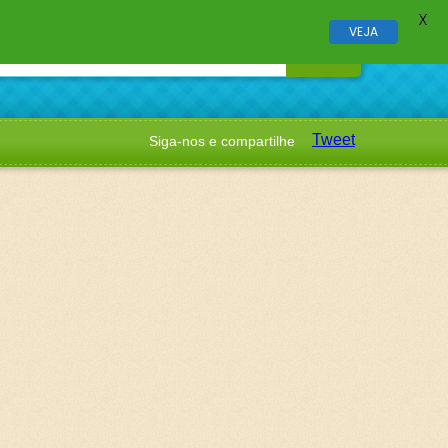
X
VEJA
Tweet
Siga-nos e compartilhe