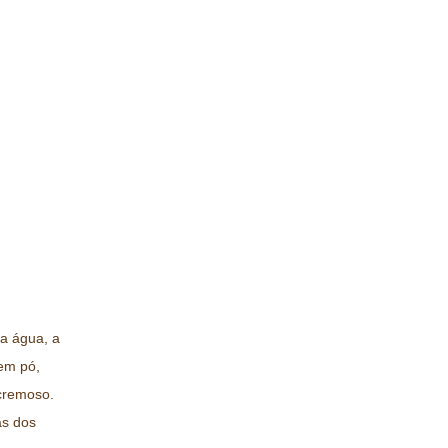
 a água, a
 em pó,
cremoso.
as dos