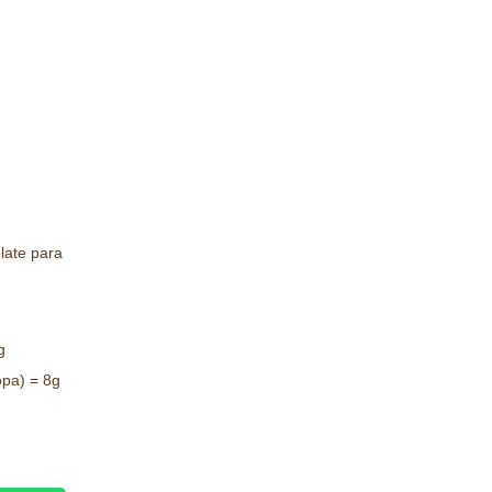
late para
g
opa) = 8g