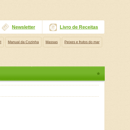
Newsletter
Livro de Receitas
t
Manual da Cozinha
Massas
Peixes e frutos do mar