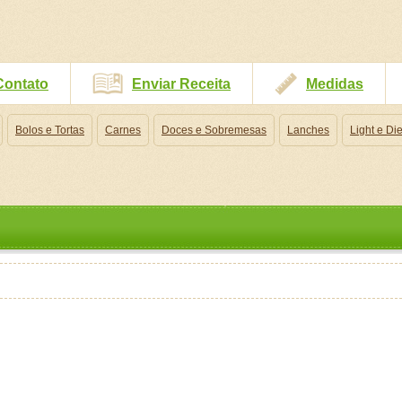
Contato
Enviar Receita
Medidas
Bolos e Tortas
Carnes
Doces e Sobremesas
Lanches
Light e Die