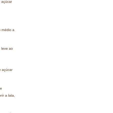
o açúcar
o médio a
 leve ao
e açúcar
de
ir a lata,