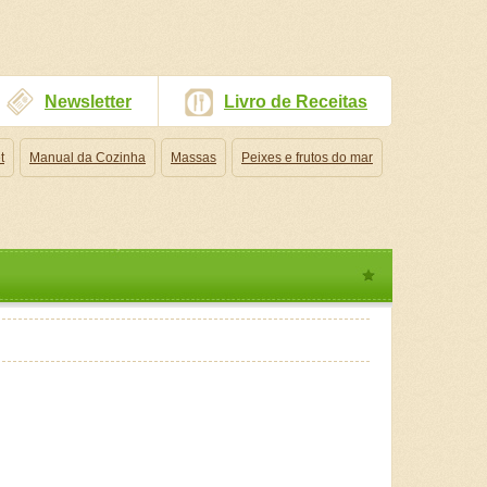
Newsletter
Livro de Receitas
t
Manual da Cozinha
Massas
Peixes e frutos do mar