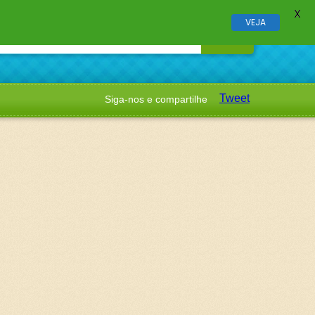
X
VEJA
Tweet
Siga-nos e compartilhe