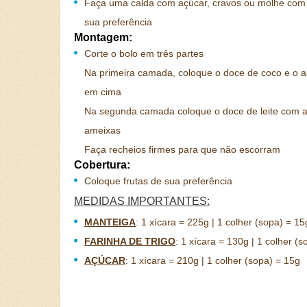
Faça uma calda com açúcar, cravos ou molhe co
sua preferência
Montagem:
Corte o bolo em três partes
Na primeira camada, coloque o doce de coco e o a
em cima
Na segunda camada coloque o doce de leite com 
ameixas
Faça recheios firmes para que não escorram
Cobertura:
Coloque frutas de sua preferência
MEDIDAS IMPORTANTES:
MANTEIGA
:
1 xícara = 225g | 1 colher (sopa) = 15
FARINHA DE TRIGO
:
1 xícara = 130g | 1 colher (s
AÇÚCAR
:
1 xícara = 210g | 1 colher (sopa) = 15g