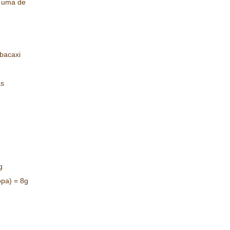
m uma de
bacaxi
as
g
opa) = 8g