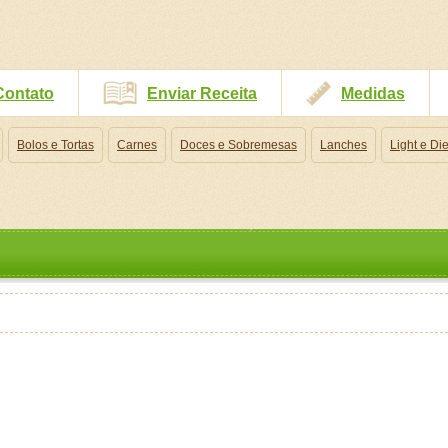
Contato
Enviar Receita
Medidas
Bolos e Tortas
Carnes
Doces e Sobremesas
Lanches
Light e Die