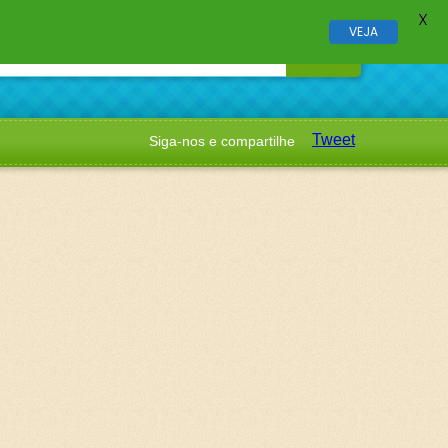
X
VEJA
Tweet
Siga-nos e compartilhe