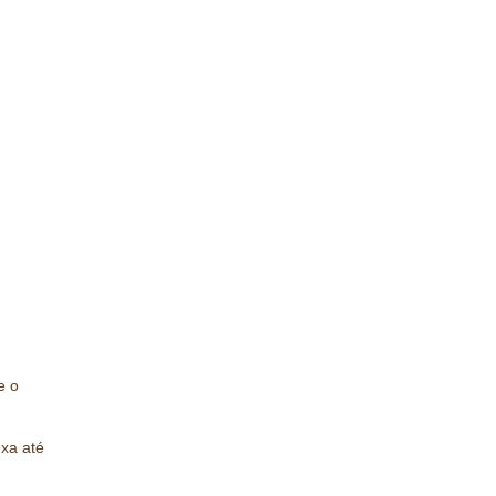
e o
exa até