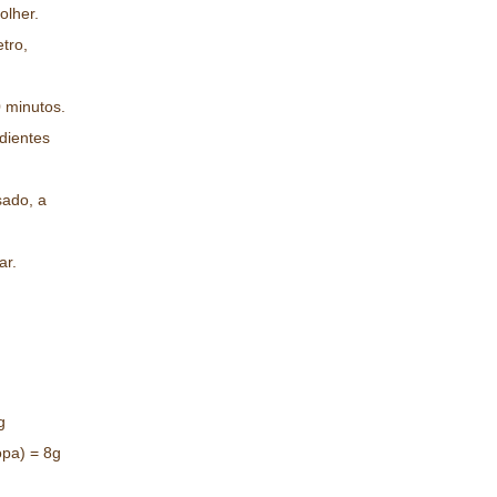
olher.
tro,
 minutos.
dientes
sado, a
ar.
g
opa) = 8g