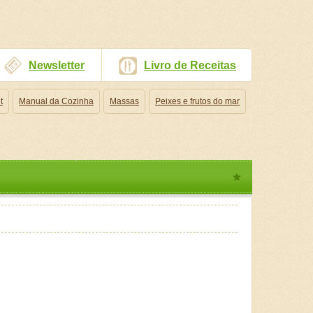
Newsletter
Livro de Receitas
t
Manual da Cozinha
Massas
Peixes e frutos do mar