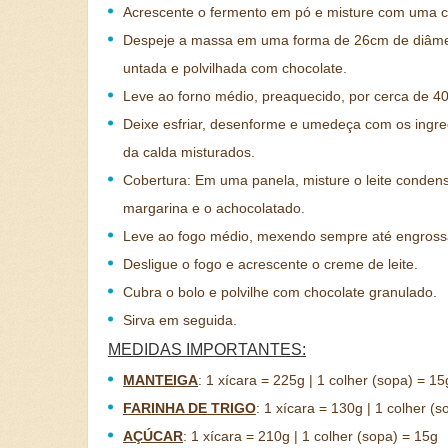
Acrescente o fermento em pó e misture com uma c
Despeje a massa em uma forma de 26cm de diâme
untada e polvilhada com chocolate.
Leve ao forno médio, preaquecido, por cerca de 40
Deixe esfriar, desenforme e umedeça com os ingre
da calda misturados.
Cobertura: Em uma panela, misture o leite conden
margarina e o achocolatado.
Leve ao fogo médio, mexendo sempre até engross
Desligue o fogo e acrescente o creme de leite.
Cubra o bolo e polvilhe com chocolate granulado.
Sirva em seguida.
MEDIDAS IMPORTANTES:
MANTEIGA
:
1 xícara = 225g | 1 colher (sopa) = 15
FARINHA DE TRIGO
:
1 xícara = 130g | 1 colher (s
AÇÚCAR
:
1 xícara = 210g | 1 colher (sopa) = 15g