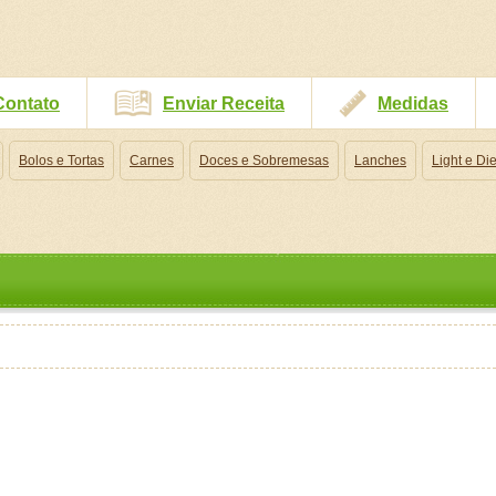
Contato
Enviar Receita
Medidas
Bolos e Tortas
Carnes
Doces e Sobremesas
Lanches
Light e Die