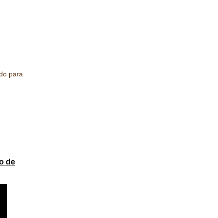
ado para
o de