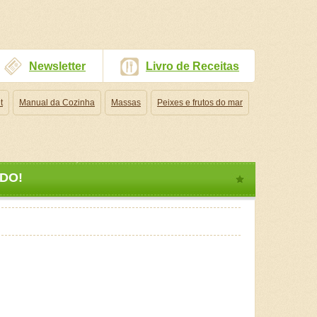
Newsletter
Livro de Receitas
t
Manual da Cozinha
Massas
Peixes e frutos do mar
IDO!