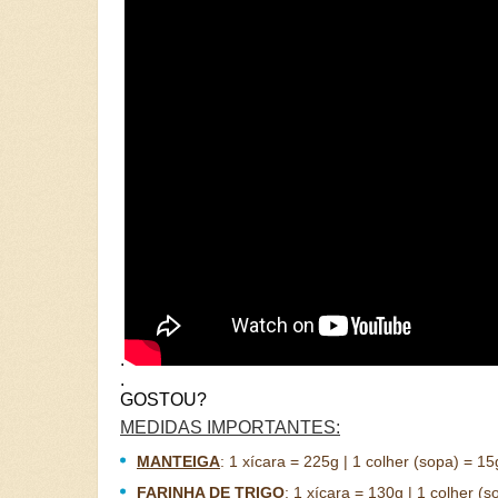
.
.
GOSTOU?
MEDIDAS IMPORTANTES:
MANTEIGA
:
1 xícara = 225g | 1 colher (sopa) = 15
FARINHA DE TRIGO
:
1 xícara = 130g | 1 colher (s