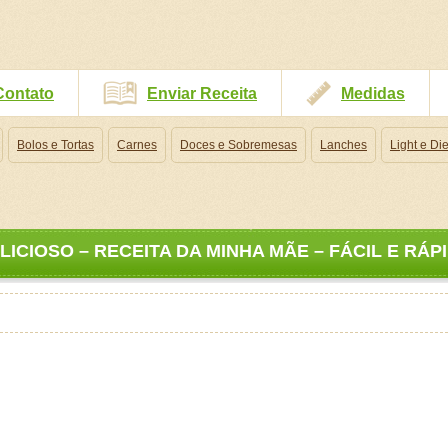
Contato
Enviar Receita
Medidas
Bolos e Tortas
Carnes
Doces e Sobremesas
Lanches
Light e Die
ICIOSO – RECEITA DA MINHA MÃE – FÁCIL E RÁP