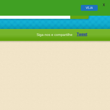
X
VEJA
Tweet
Siga-nos e compartilhe