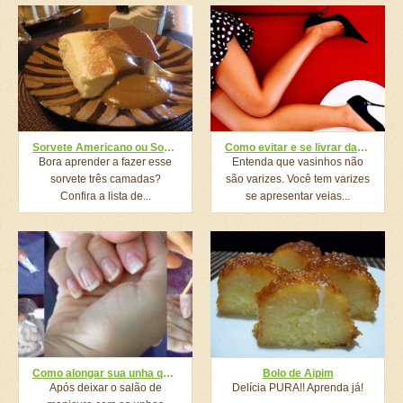
Sorvete Americano ou Sorvete Três Camadas
Como evitar e se livrar das varizes?
Bora aprender a fazer esse
Entenda que vasinhos não
sorvete três camadas?
são varizes. Você tem varizes
Confira a lista de...
se apresentar veias...
Como alongar sua unha quebrada usando bicarbonato: blogueira mostra passo a passo
Bolo de Aipim
Após deixar o salão de
Delícia PURA!! Aprenda já!