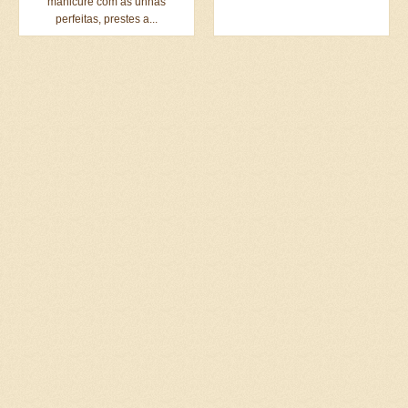
manicure com as unhas
perfeitas, prestes a...