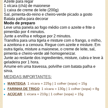
Azeite para regar
1 xícara (chá) de maionese
1 caixa de creme de leite (200g)
Sal, pimenta-do-reino e cheiro-verde picado a gosto
Batata palha para decorar
Modo de preparo
Leve uma panela ao fogo médio com o azeite e frite o
pimentão por 4 minutos.
Junte a ervilha e refogue por 2 minutos.
Transfira para uma tigela e misture com o frango, o milho,
a azeitona e a cenoura. Regue com azeite e misture. Em
outra tigela, misture a maionese, o creme de leite, sal,
pimenta e cheiro-verde até homogeneizar.
Junte ao restante dos ingredientes, misture, cubra e leve à
geladeira por 1 hora.
Arrume em uma travessa, polvilhe com batata palha e
sirva.
MEDIDAS IMPORTANTES:
MANTEIGA
:
1 xícara = 225g | 1 colher (sopa) = 15g
FARINHA DE TRIGO
:
1 xícara = 130g | 1 colher (sopa) = 8g
AÇÚCAR
:
1 xícara = 210g | 1 colher (sopa) = 15g