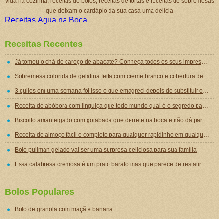
vida na cozinha, receitas de bolos, receitas de tortas e receitas de sobremesas
que deixam o cardápio da sua casa uma delícia
Receitas Água na Boca
Receitas Recentes
Já tomou o chá de caroço de abacate? Conheça todos os seus impressionantes benefícios!
Sobremesa colorida de gelatina feita com creme branco e cobertura de mousse de gelatina
3 quilos em uma semana foi isso o que emagreci depois de substituir o jantar por essa sopa emagrecedora
Receita de abóbora com linguiça que todo mundo qual é o segredo para ficar tão gostosa
Biscoito amanteigado com goiabada que derrete na boca e não dá para comer um só
Receita de almoço fácil e completo para qualquer rapidinho em qualquer dia da semana
Bolo pullman gelado vai ser uma surpresa deliciosa para sua família
Essa calabresa cremosa é um prato barato mas que parece de restaurante chique de tão gostoso
Bolos Populares
Bolo de granola com maçã e banana