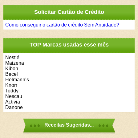
Solicitar Cartão de Crédito
Como conseguir o cartão de crédito Sem Anuidade?
TOP Marcas usadas esse mês
Nestlé
Maizena
Kibon
Becel
Helmann’s
Knorr
Toddy
Nescau
Activia
Danone
Receitas Sugeridas...